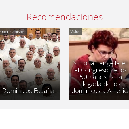
Recomendaciones
ominicanismo
Video
Simona Langella en
el Congreso de los
500 años de la
llegada de los
Dominicos España
dominicos a Americ