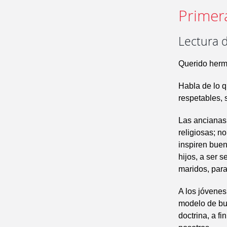
Primer
Lectura d
Querido herm
Habla de lo q
respetables, 
Las ancianas
religiosas; n
inspiren buen
hijos, a ser 
maridos, para
A los jóvene
modelo de bue
doctrina, a f