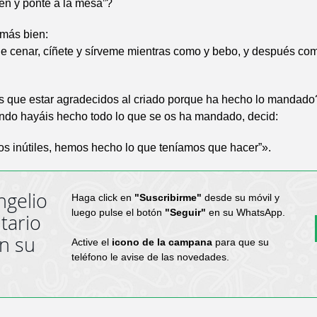
en y ponte a la mesa”?
 más bien:
e cenar, cíñete y sírveme mientras como y bebo, y después co
s que estar agradecidos al criado porque ha hecho lo mandad
ando hayáis hecho todo lo que se os ha mandado, decid:
s inútiles, hemos hecho lo que teníamos que hacer”».
ngelio
Haga click en
"Suscribirme"
desde su móvil y
luego pulse el botón
"Seguir"
en su WhatsApp.
tario
en su
Active el
icono de la campana
para que su
teléfono le avise de las novedades.