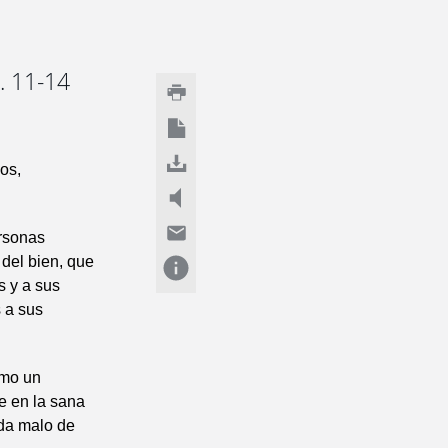
8. 11-14
os,
rsonas
 del bien, que
s y a sus
s a sus
omo un
e en la sana
ada malo de