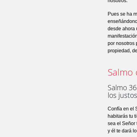
nosotros.
Pues se ha ma
enseñándonos
desde ahora u
manifestación
por nosotros 
propiedad, d
Salmo 
Salmo 36,
los justo
Confía en el 
habitarás tu t
sea el Señor t
y él te dará l