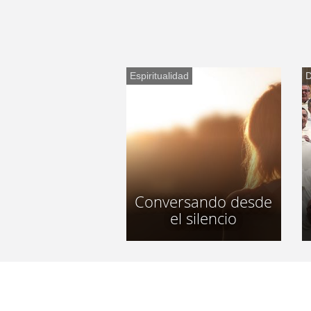
Espiritualidad
D
Conversando desde
el silencio