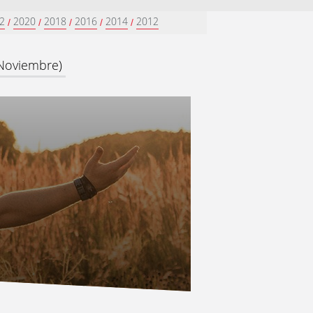
2
2020
2018
2016
2014
2012
/
/
/
/
/
 Noviembre)