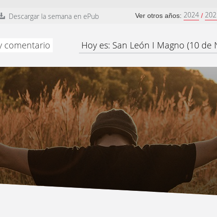
2024
202
Descargar la semana en ePub
Ver otros años:
/
 y comentario
Hoy es: San León I Magno (10 de