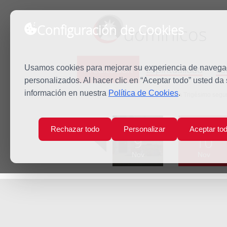
Configuración de Cookies
dominicos
Predicación
Espiritualidad
Es
Usamos cookies para mejorar su experiencia de navegaci
personalizados. Al hacer clic en “Aceptar todo” usted da
información en nuestra
Política de Cookies
.
Inicio
Predicación
Martes de la Trigésimo seg
Lun
Mar
Rechazar todo
Personalizar
Aceptar to
9
10
Nov
Nov