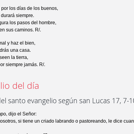
 por los días de los buenos,
 durará siempre.
gura los pasos del hombre,
en sus caminos. R/.
mal y haz el bien,
drás una casa.
een la tierra,
por siempre jamás. R/.
io del día
el santo evangelio según san Lucas 17, 7-1
po, dijo el Señor:
sotros, si tiene un criado labrando o pastoreando, le dice cua