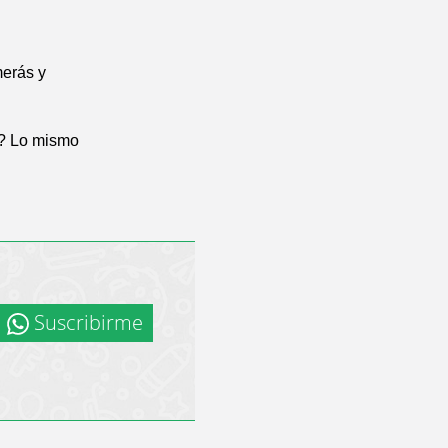
merás y
o? Lo mismo
Suscribirme