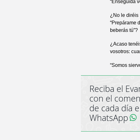
“Enseguida v
¿No le diréis
“Prepárame d
beberás tú”?
¿Acaso tenéi
vosotros: cu
“Somos siervo
Reciba el Eva
con el comen
de cada día 
WhatsApp