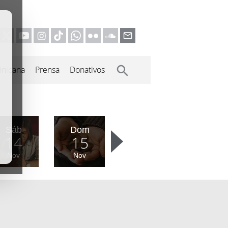
inicana
Prensa
Donativos
Sáb
Dom
14
15
Nov
Nov