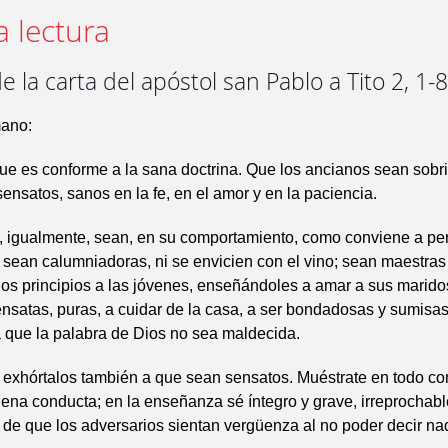
a lectura
e la carta del apóstol san Pablo a Tito 2, 1-
ano:
ue es conforme a la sana doctrina. Que los ancianos sean sobri
sensatos, sanos en la fe, en el amor y en la paciencia.
, igualmente, sean, en su comportamiento, como conviene a pe
o sean calumniadoras, ni se envicien con el vino; sean maestras
os principios a las jóvenes, enseñándoles a amar a sus marido
sensatas, puras, a cuidar de la casa, a ser bondadosas y sumisa
 que la palabra de Dios no sea maldecida.
s exhórtalos también a que sean sensatos. Muéstrate en todo c
na conducta; en la enseñanza sé íntegro y grave, irreprochabl
in de que los adversarios sientan vergüenza al no poder decir n