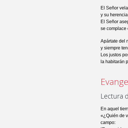
El Señor vela
y su herencia
El Señor ase
se complace 
Apártate del 
y siempre ten
Los justos pos
la habitarán 
Evangel
Lectura d
En aquel tiem
«¿Quién de vo
campo: