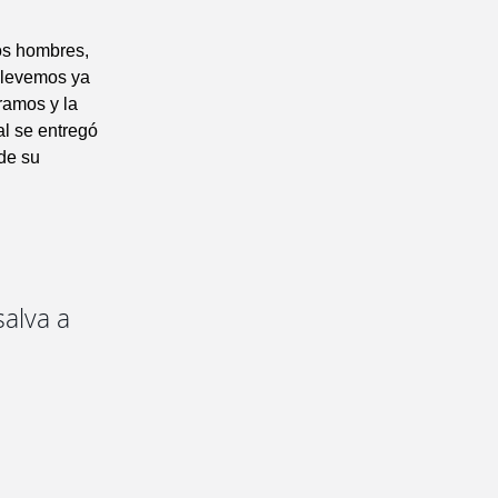
los hombres,
llevemos ya
ramos y la
al se entregó
 de su
salva a