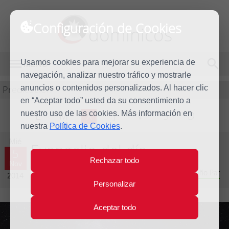
Configuración de Cookies
dominicos
Usamos cookies para mejorar su experiencia de
MENÚ
navegación, analizar nuestro tráfico y mostrarle
Predicación
anuncios o contenidos personalizados. Al hacer clic
en “Aceptar todo” usted da su consentimiento a
nuestro uso de las cookies. Más información en
L
M
X
J
V
S
D
nuestra
Política de Cookies
.
Mié
Evangelio del día
5
Rechazar todo
Nov
Trigésimo primera semana del Tiempo Ordinario - Año Par
2014
Personalizar
Aceptar todo