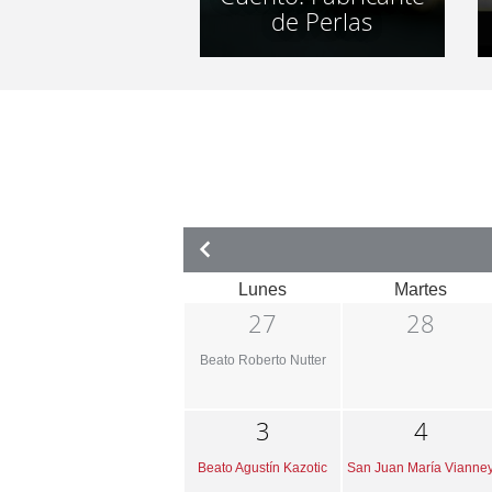
de Perlas
Lunes
Martes
27
28
Beato Roberto Nutter
3
4
Beato Agustín Kazotic
San Juan María Vianne