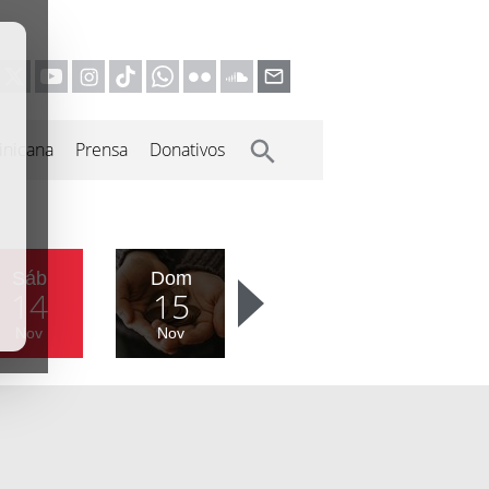
inicana
Prensa
Donativos
Sáb
Dom
14
15
Nov
Nov