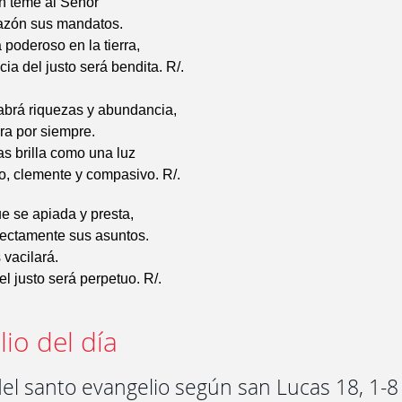
n teme al Señor
azón sus mandatos.
 poderoso en la tierra,
ia del justo será bendita. R/.
abrá riquezas y abundancia,
ra por siempre.
las brilla como una luz
to, clemente y compasivo. R/.
e se apiada y presta,
rectamente sus asuntos.
vacilará.
el justo será perpetuo. R/.
io del día
el santo evangelio según san Lucas 18, 1-8