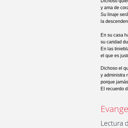
Dichoso quie
y ama de cor
Su linaje será
la descendenc
En su casa h
su caridad du
En las tinieb
el que es jus
Dichoso el qu
y administra 
porque jamás 
El recuerdo d
Evangel
Lectura d