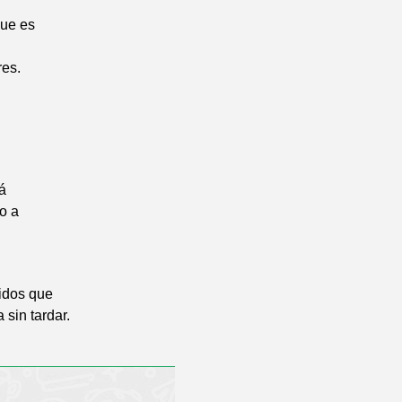
que es
res.
á
o a
gidos que
 sin tardar.