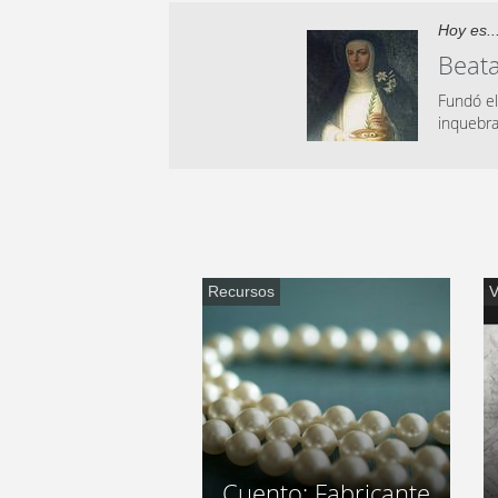
Hoy es..
Beata
Fundó el
inquebra
Recursos
V
Cuento: Fabricante