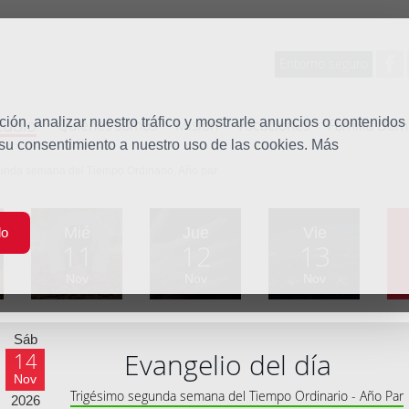
Entorno seguro
tudio
ón, analizar nuestro tráfico y mostrarle anuncios o contenidos
Quiénes somos
Misión
Vocaciones
Familia Dom
 su consentimiento a nuestro uso de las cookies. Más
unda semana del Tiempo Ordinario, Año par
Mié
Jue
Vie
do
11
12
13
Nov
Nov
Nov
Sáb
Evangelio del día
14
Nov
Trigésimo segunda semana del Tiempo Ordinario - Año Par
2026