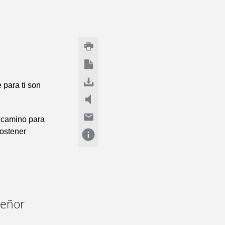
 para ti son
n camino para
sostener
Señor