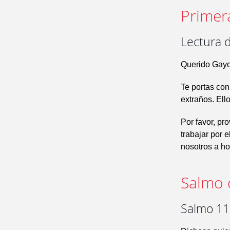
Primer
Lectura d
Querido Gayo
Te portas con
extraños. Ell
Por favor, pr
trabajar por 
nosotros a h
Salmo 
Salmo 111