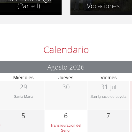
(Parte I)
Vocaciones
Calendario
Agosto 2026
Miércoles
Jueves
Viernes
29
30
31
Jul
Santa Marta
San Ignacio de Loyola
5
6
7
y
Transfiguración del
Señor