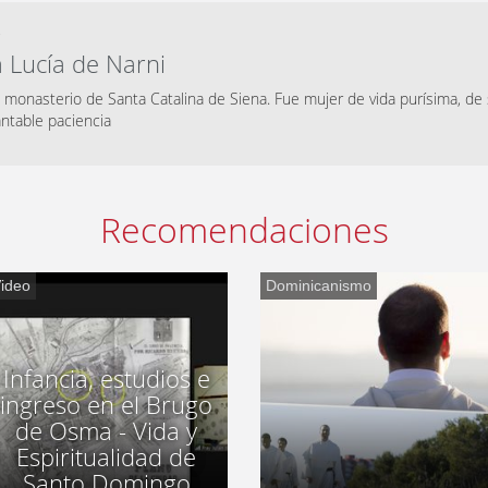
.
 Lucía de Narni
 monasterio de Santa Catalina de Siena. Fue mujer de vida purísima, de s
ntable paciencia
Recomendaciones
ideo
Dominicanismo
Infancia, estudios e
ingreso en el Brugo
de Osma - Vida y
Espiritualidad de
Santo Domingo