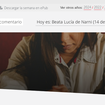
2024
2022
Descargar la semana en ePub
Ver otros años:
/
/
y comentario
Hoy es: Beata Lucía de Narni (14 d