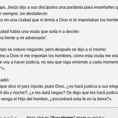
po, Jesús dijo a sus discípulos una parábola para enseñarles 
r siempre, sin desfallecer:
z en una ciudad que ni temía a Dios ni le importaban los homb
udad había una viuda que solía ir a decirle:
ia frente a mi adversario”.
mpo se estuvo negando, pero después se dijo a sí mismo:
emo a Dios ni me importan los hombres, como esta viuda me est
e voy a hacer justicia, no sea que siga viniendo a cada moment
”».
adió:
 que dice el juez injusto; pues Dios, ¿no hará justicia a sus ele
l día y noche?; ¿o les dará largas? Os digo que les hará justicia
venga el Hijo del hombre, ¿encontrará esta fe en la tierra?».
Haga click en
"Suscribirme"
desde su móvil y