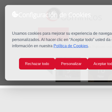
Configuración de Cookies
dominicos
Predicación
Espiritualidad
Es
Usamos cookies para mejorar su experiencia de navegaci
personalizados. Al hacer clic en “Aceptar todo” usted da
información en nuestra
Política de Cookies
.
Inicio
Predicación
Sábado de la Trigésimo seg
Lun
Mar
Rechazar todo
Personalizar
Aceptar to
9
10
Nov
Nov