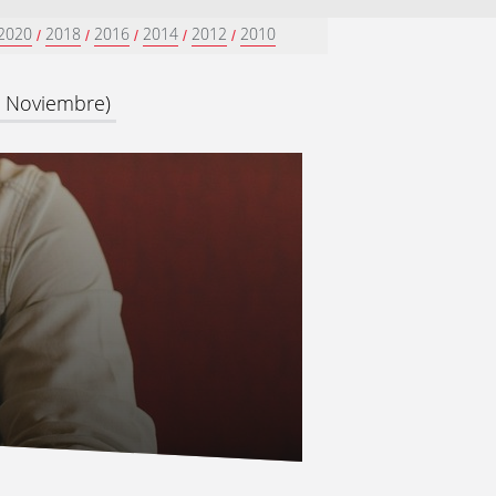
2020
2018
2016
2014
2012
2010
/
/
/
/
/
e Noviembre)