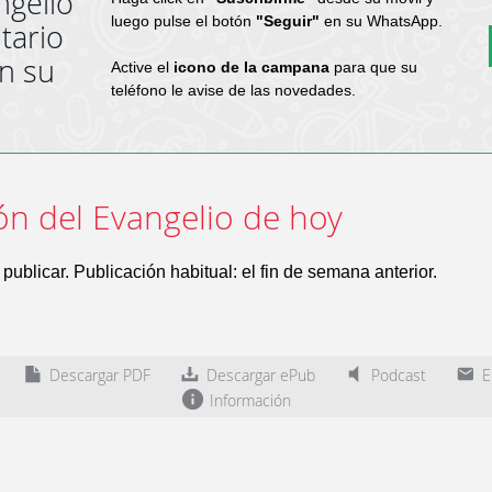
ngelio
luego pulse el botón
"Seguir"
en su WhatsApp.
tario
en su
Active el
icono de la campana
para que su
teléfono le avise de las novedades.
ón del Evangelio de hoy
publicar. Publicación habitual: el fin de semana anterior.
Descargar PDF
Descargar ePub
Podcast
En
Información