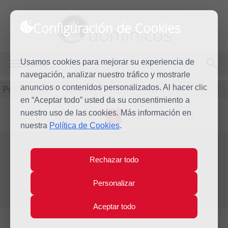
Configuración de Cookies
dominicos
Usamos cookies para mejorar su experiencia de
MENÚ
navegación, analizar nuestro tráfico y mostrarle
Predicación
anuncios o contenidos personalizados. Al hacer clic
en “Aceptar todo” usted da su consentimiento a
nuestro uso de las cookies. Más información en
L
M
X
J
V
S
D
nuestra
Política de Cookies
.
Evangelio del día
Rechazar todo
Jue
3
Personalizar
May
Quinta Semana de Pascua
2018
Aceptar todo