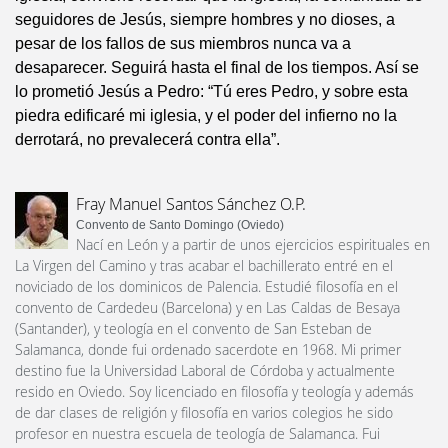
seguidores de Jesús, siempre hombres y no dioses, a
pesar de los fallos de sus miembros nunca va a
desaparecer. Seguirá hasta el final de los tiempos. Así se
lo prometió Jesús a Pedro: “Tú eres Pedro, y sobre esta
piedra edificaré mi iglesia, y el poder del infierno no la
derrotará, no prevalecerá contra ella”.
Fray Manuel Santos Sánchez O.P.
Convento de Santo Domingo (Oviedo)
Nací en León y a partir de unos ejercicios espirituales en
La Virgen del Camino y tras acabar el bachillerato entré en el
noviciado de los dominicos de Palencia. Estudié filosofía en el
convento de Cardedeu (Barcelona) y en Las Caldas de Besaya
(Santander), y teología en el convento de San Esteban de
Salamanca, donde fui ordenado sacerdote en 1968. Mi primer
destino fue la Universidad Laboral de Córdoba y actualmente
resido en Oviedo. Soy licenciado en filosofía y teología y además
de dar clases de religión y filosofía en varios colegios he sido
profesor en nuestra escuela de teología de Salamanca. Fui