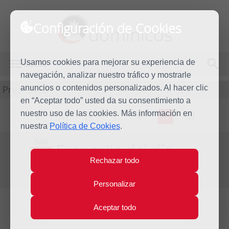
Configuración de Cookies
dominicos
Usamos cookies para mejorar su experiencia de
MENÚ
navegación, analizar nuestro tráfico y mostrarle
Predicación
anuncios o contenidos personalizados. Al hacer clic
en “Aceptar todo” usted da su consentimiento a
nuestro uso de las cookies. Más información en
L
M
X
J
V
S
D
nuestra
Política de Cookies
.
Sáb
Evangelio del día
29
Rechazar todo
Jun
Duodécima Semana del Tiempo Ordinario
2019
Personalizar
Aceptar todo
Lecturas del día y comentario