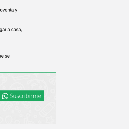
noventa y
egar a casa,
ue se
Suscribirme