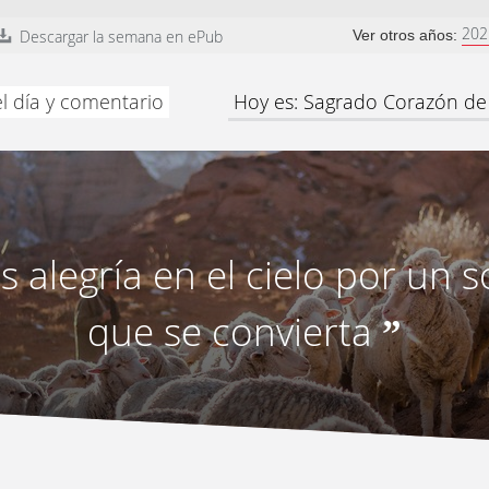
202
Descargar la semana en ePub
Ver otros años:
l día y comentario
Hoy es: Sagrado Corazón de
 alegría en el cielo por un 
que se convierta
”