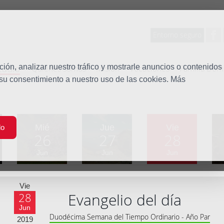
Entorno seguro
tudio
ón, analizar nuestro tráfico y mostrarle anuncios o contenidos
Quiénes somos
Misión
Vocaciones
Familia Dom
 su consentimiento a nuestro uso de las cookies. Más
Mié
Jue
Vie
do
26
27
28
Jun
Jun
Jun
Vie
Evangelio del día
28
Jun
Duodécima Semana del Tiempo Ordinario - Año Par
2019