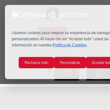
Configuración de Cookies
dominicos
Predicación
Espiritualidad
Es
Usamos cookies para mejorar su experiencia de navegaci
personalizados. Al hacer clic en “Aceptar todo” usted da
información en nuestra
Política de Cookies
.
Inicio
Predicación
Sagrado Corazón de Jesús
Lun
Mar
Rechazar todo
Personalizar
Aceptar to
24
25
Jun
Jun