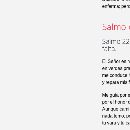
enferma; pero
Salmo 
Salmo 22,
falta.
El Señor es m
en verdes pr
me conduce h
y repara mis f
Me guía por e
por el honor 
Aunque camin
nada temo, p
tu vara y tu 