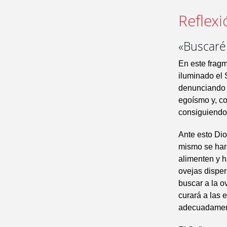
Reflexi
«Buscaré 
En este fragm
iluminado el 
denunciando 
egoísmo y, co
consiguiendo
Ante esto Dio
mismo se hará
alimenten y h
ovejas dispers
buscar a la o
curará a las 
adecuadamen