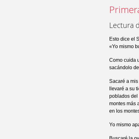
Primer
Lectura d
Esto dice el 
«Yo mismo bu
Como cuida un
sacándolo de
Sacaré a mis 
llevaré a su t
poblados del 
montes más al
en los montes
Yo mismo apa
Buscaré la ov