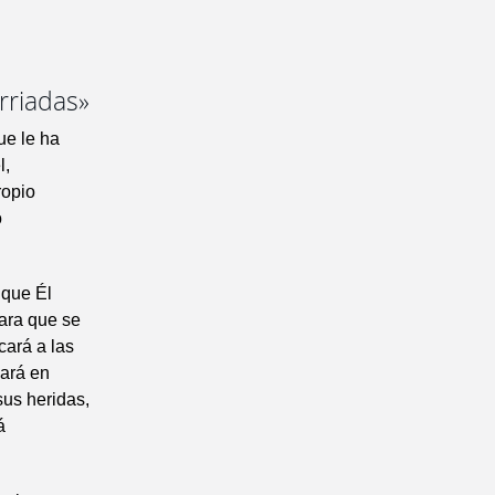
rriadas»
ue le ha
l,
ropio
o
 que Él
ara que se
cará a las
nará en
sus heridas,
á