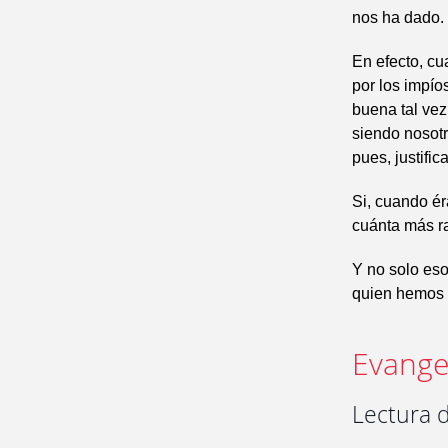
nos ha dado.
En efecto, cu
por los impío
buena tal vez
siendo nosotr
pues, justifi
Si, cuando ér
cuánta más ra
Y no solo eso
quien hemos o
Evangel
Lectura d