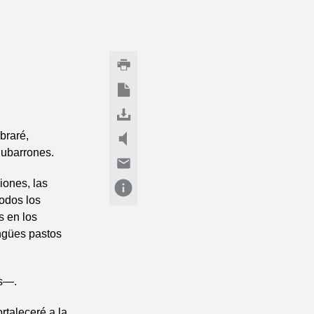
braré,
nubarrones.
iones, las
todos los
s en los
ngües pastos
os—.
rtaleceré a la