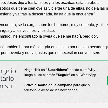
po, Jesús dijo a los fariseos y a los escribas esta parábola:
otros que tiene cien ovejas y pierde una de ellas, no deja las 
esierto y va tras la descarriada, hasta que la encuentra?
encuentra, se la carga sobre los hombros, muy contento; y, al ll
migos y a los vecinos, y les dice:
nmigo!, he encontrado la oveja que se me había perdido”.
sí también habrá más alegría en el cielo por un solo pecador q
 por noventa y nueve justos que no necesitan convertirse».
ngelio
Haga click en
"Suscribirme"
desde su móvil y
luego pulse el botón
"Seguir"
en su WhatsApp.
tario
en su
Active el
icono de la campana
para que su
teléfono le avise de las novedades.