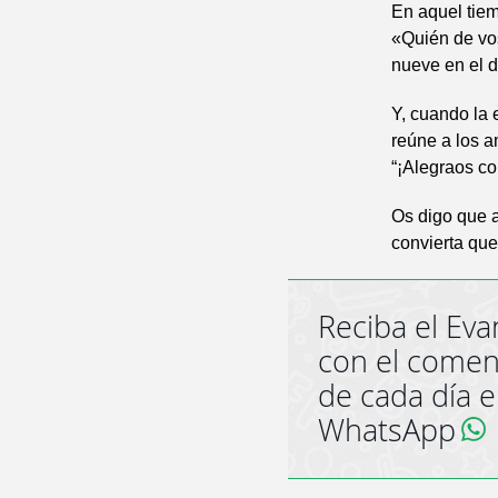
En aquel tiem
«Quién de vos
nueve en el d
Y, cuando la 
reúne a los a
“¡Alegraos co
Os digo que a
convierta que
Reciba el Eva
con el comen
de cada día 
WhatsApp