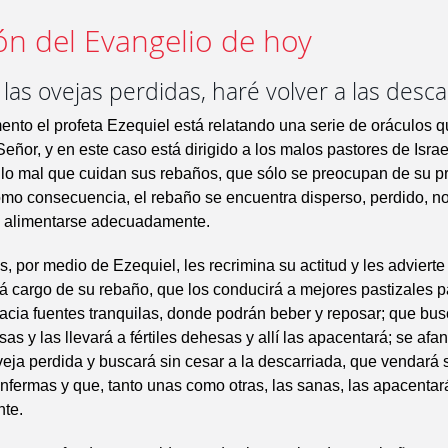
ón del Evangelio de hoy
las ovejas perdidas, haré volver a las desca
ento el profeta Ezequiel está relatando una serie de oráculos q
Señor, y en este caso está dirigido a los malos pastores de Israe
lo mal que cuidan sus rebaños, que sólo se preocupan de su p
mo consecuencia, el rebaño se encuentra disperso, perdido, n
 alimentarse adecuadamente.
s, por medio de Ezequiel, les recrimina su actitud y les advierte
 cargo de su rebaño, que los conducirá a mejores pastizales p
acia fuentes tranquilas, donde podrán beber y reposar; que bus
as y las llevará a fértiles dehesas y allí las apacentará; se afa
veja perdida y buscará sin cesar a la descarriada, que vendará 
enfermas y que, tanto unas como otras, las sanas, las apacentar
te.