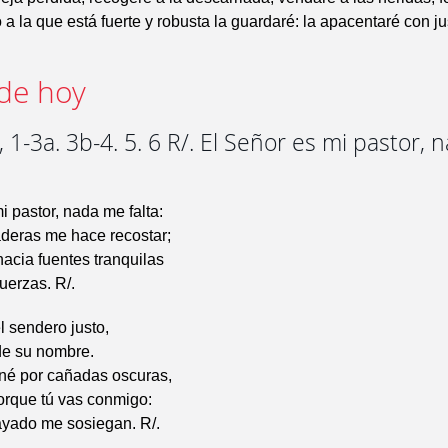
 a la que está fuerte y robusta la guardaré: la apacentaré con ju
de hoy
 1-3a. 3b-4. 5. 6 R/. El Señor es mi pastor,
i pastor, nada me falta:
aderas me hace recostar;
acia fuentes tranquilas
uerzas. R/.
l sendero justo,
de su nombre.
é por cañadas oscuras,
orque tú vas conmigo:
cayado me sosiegan. R/.