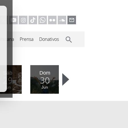
inicana
Prensa
Donativos
Sáb
Dom
29
30
Jun
Jun