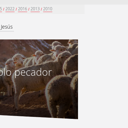
5
2022
2016
2013
2010
/
/
/
/
 Jesús
solo pecador