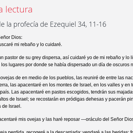
a lectura
e la profecía de Ezequiel 34, 11-16
Señor Dios:
scaré mi rebaño y lo cuidaré.
 pastor de su grey dispersa, así cuidaré yo de mi rebaño y lo li
 los lugares por donde se había dispersado un día de oscuros 
ovejas de en medio de los pueblos, las reuniré de entre las nac
ierra, las apacentaré en los montes de Israel, en los valles y en 
país. Las apacentaré en pastos escogidos, tendrán sus majada
tos de Israel; se recostarán en pródigas dehesas y pacerán pi
 de Israel.
centaré mis ovejas y las haré reposar —oráculo del Señor Di
eja perdida, recogeré a la descarriada; vendaré a las heridas; fo