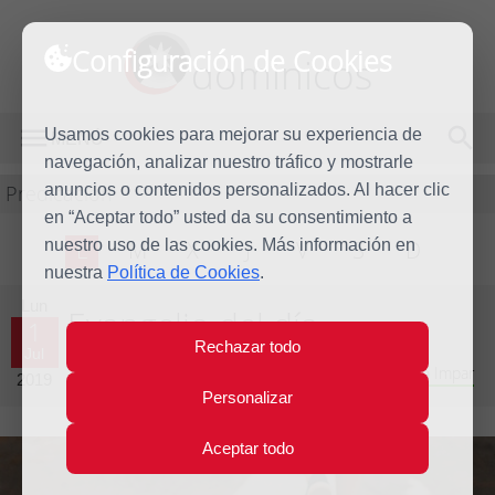
Configuración de Cookies
dominicos
Usamos cookies para mejorar su experiencia de
MENÚ
navegación, analizar nuestro tráfico y mostrarle
Predicación
anuncios o contenidos personalizados. Al hacer clic
en “Aceptar todo” usted da su consentimiento a
nuestro uso de las cookies. Más información en
L
M
X
J
V
S
D
nuestra
Política de Cookies
.
Lun
Evangelio del día
1
Rechazar todo
Jul
Decimotercera semana del Tiempo Ordinario - Año Impar
2019
Personalizar
Aceptar todo