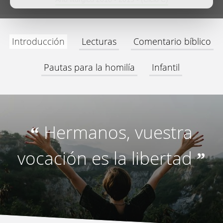
Introducción
Lecturas
Comentario bíblico
Pautas para la homilía
Infantil
Hermanos, vuestra
“
vocación es la libertad
”