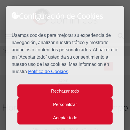
Configuración de Cookies
dominicos
Usamos cookies para mejorar su experiencia de
MENÚ
navegación, analizar nuestro tráfico y mostrarle
Predicación
anuncios o contenidos personalizados. Al hacer clic
en “Aceptar todo” usted da su consentimiento a
nuestro uso de las cookies. Más información en
L
M
X
J
V
S
D
nuestra
Política de Cookies
.
Dom
30
Rechazar todo
Jun
2019
Homilía XIII Domingo del tiempo
Personalizar
ordinario
Aceptar todo
Año litúrgico 2018 - 2019 - (Ciclo C)