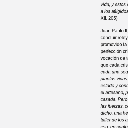
vida; y estos 
a los afligido
XII, 205).
Juan Pablo II
concluir rel
promovido la 
perfección cr
vocación de t
que cada cris
cada una segú
plantas vivas
estado y cond
el artesano, p
casada. Pero 
las fuerzas, 
dicho, una he
taller de los 
eso, en cual