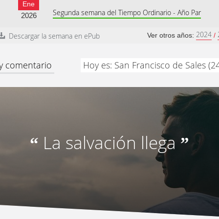
Ene
Segunda semana del Tiempo Ordinario - Año Par
2026
2024
Descargar la semana en ePub
Ver otros años:
/
 y comentario
Hoy es: San Francisco de Sales (2
La salvación llega
“
”