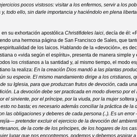
ejercicios pocos vistosos: visitar a los enfermos, servir a los po
s y, todo ello, sin darle importancia y haciéndolo en plena libert
, en su exhortación apostólica
Christifideles laici
, decía de él:
eyendo una hermosa página de San Francisco de Sales, que tant
espiritualidad de los laicos. Hablando de la «devoción», es deci
istiana o «vida según el espíritu», presenta de manera simple y
odos los cristianos a la santidad y, al mismo tiempo, el modo es
tiano la realiza:
En la creación Dios mandó a las plantas produci
n su especie. El mismo mandamiento dirige a los cristianos, 
 de su Iglesia, para que produzcan frutos de devoción, cada un
ición. La devoción debe ser practicada en modo diverso por el 
or el sirviente, por el príncipe, por la viuda, por la mujer soltera 
esto no basta; es necesario además conciliar la práctica de la
con las obligaciones y deberes de cada persona (..). Es un erro
rejía— pretender excluir el ejercicio de la devoción del ambiente
artesanos, de la corte de los príncipes, de los hogares de los casa
quier lugar que nos encontremos, podemos y debemos aspirar a 