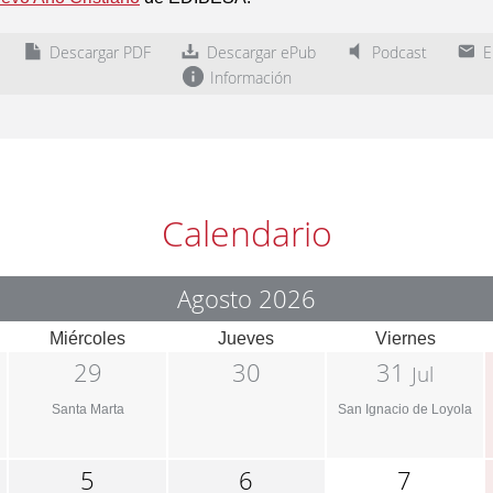
Descargar PDF
Descargar ePub
Podcast
En
Información
Calendario
Agosto 2026
Miércoles
Jueves
Viernes
29
30
31
Jul
Santa Marta
San Ignacio de Loyola
5
6
7