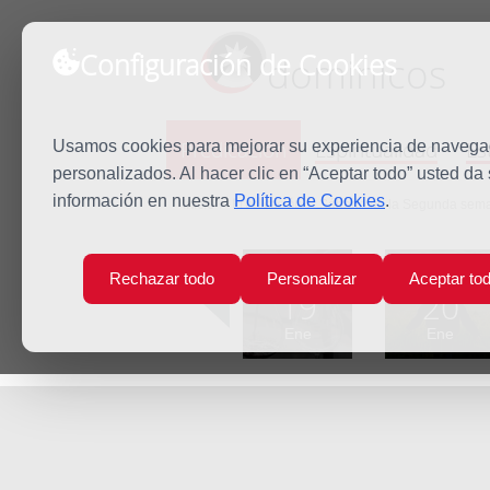
Configuración de Cookies
dominicos
Predicación
Espiritualidad
Es
Usamos cookies para mejorar su experiencia de navegaci
personalizados. Al hacer clic en “Aceptar todo” usted da
información en nuestra
Política de Cookies
.
Inicio
Predicación
Sábado de la Segunda seman
Lun
Mar
Rechazar todo
Personalizar
Aceptar to
19
20
Ene
Ene