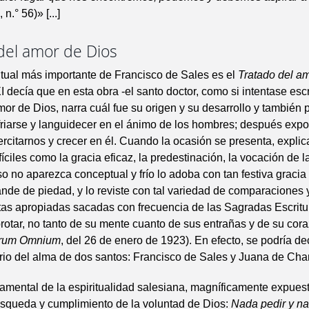
 n.° 56)» [...]
del amor de Dios
itual más importante de Francisco de Sales es el
Tratado del a
I decía que en esta obra -el santo doctor, como si intentase escr
amor de Dios, narra cuál fue su origen y su desarrollo y también 
riarse y languidecer en el ánimo de los hombres; después ex
rcitarnos y crecer en él. Cuando la ocasión se presenta, expli
íciles como la gracia eficaz, la predestinación, la vocación de la
so no aparezca conceptual y frío lo adoba con tan festiva gracia
nde de piedad, y lo reviste con tal variedad de comparaciones y
tas apropiadas sacadas con frecuencia de las Sagradas Escritu
brotar, no tanto de su mente cuanto de sus entrañas y de su cor
rum Omnium
, del 26 de enero de 1923). En efecto, se podría de
iario del alma de dos santos: Francisco de Sales y Juana de Chan
mental de la espiritualidad salesiana, magníficamente expuest
úsqueda y cumplimiento de la voluntad de Dios:
Nada pedir y n