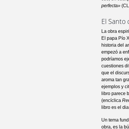
perfecta»
(CL,
El Santo 
La obra espir
El papa Pío X
historia del 
empezó a enf
podríamos eje
cuestiones dif
que el discur
aroma tan gra
ejemplos y ci
libro parece 
(encíclica
Re
libro es el d
Un tema funda
obra, es la b