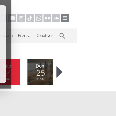
inicana
Prensa
Donativos
Sáb
Dom
24
25
Ene
Ene