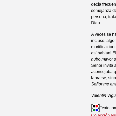
decía frecuen
semejanza de 
persona, trat
Dieu.
A veces se ha
incluso, algo
mortificacion
así hablan! É
hubo mayor sa
Señor invita 
aconsejaba qu
labrarse, sin
Señor me env
Valentín Vig
Texto to
Colección Nu