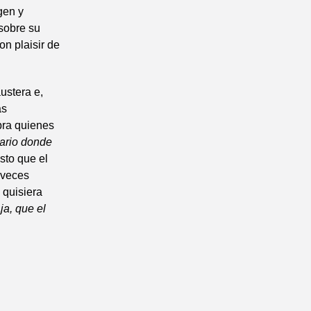
gen y
 sobre su
on plaisir de
ustera e,
as
bra quienes
vario donde
to que el
l veces
 quisiera
ja, que el