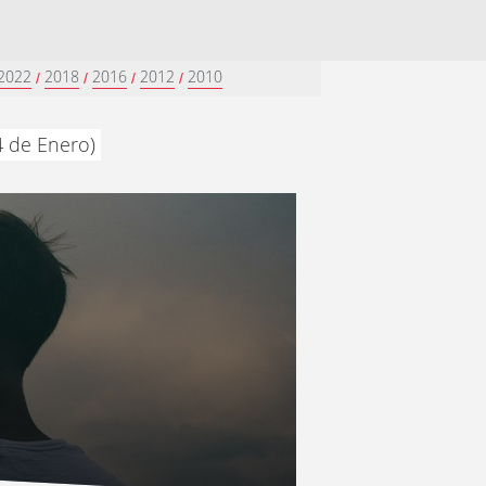
2022
2018
2016
2012
2010
/
/
/
/
4 de Enero)