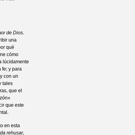
mor de Dios
.
ibir una
por qué
pone cómo
ca lúcidamente
 fe; y para
 y con un
 tales
ras, que el
azón»
cir que este
tal.
o en esta
ada rehusar
,