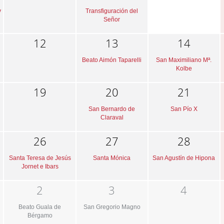
y
Transfiguración del
Señor
12
13
14
Beato Aimón Taparelli
San Maximiliano Mª.
Kolbe
19
20
21
San Bernardo de
San Pío X
Claraval
26
27
28
Santa Teresa de Jesús
Santa Mónica
San Agustín de Hipona
Jornet e Ibars
2
3
4
Beato Guala de
San Gregorio Magno
Bérgamo