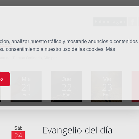
Entorno seguro
tudio
ón, analizar nuestro tráfico y mostrarle anuncios o contenidos
Quiénes somos
Misión
Vocaciones
Familia Dom
 su consentimiento a nuestro uso de las cookies. Más
a del Tiempo Ordinario, Año par
Mié
Jue
Vie
do
21
22
23
Ene
Ene
Ene
Evangelio del día
Sáb
24