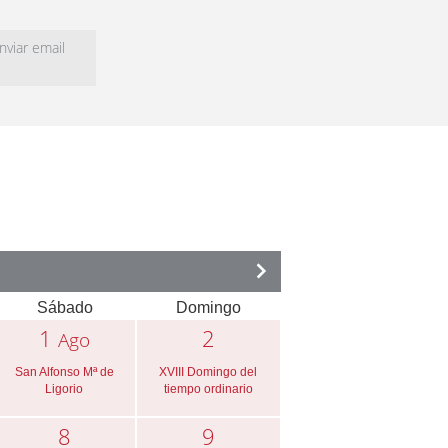
viar email
Sábado
Domingo
1
2
Ago
San Alfonso Mª de
XVIII Domingo del
Ligorio
tiempo ordinario
8
9