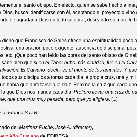
temente el santo obispo. En efecto, quien se sabe hecho a ima
Dios, busca identificarse con él, aceptando el proyecto divino
ando de agradar a Dios en todo su obrar, deseando siempre le b
 dicho que Francisco de Sales ofrece una espiritualidad poco a
 festiva: una oración poco exigente, ausencia de disciplina, poc
es, etc. ¡Qué poco han leído las obras del santo obispo de Gine
l sabe bien que
si en el Tabor hubo más claridad, fue en el Cal
lvación. El Calvario -decía- es el monte de los amantes.
Y pues
a todos sus discípulos a tomar cada día la propia cruz, una y mi
e había que abrazarse a la cruz. Pero no la cruz que cada uno
o la que Dios nos manda cada día:
Prefiero llevar una cruz de pa
íe, que una cruz muy pesada, pero que yo eligiera.
[...]
uera Franco S.D.B.
mado de:
Martínez Puche, José A. (director)
,
evo Año Cristiano
de EDIBESA.