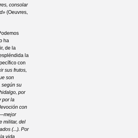
bres, consolar
ad»
(Oeuvres,
 «Podemos
o ha
r, de la
 espléndida la
pecífico con
r sus frutos,
que son
a según su
hidalgo, por
y por la
 devoción con
r —mejor
 militar, del
dos (...). Por
la vida