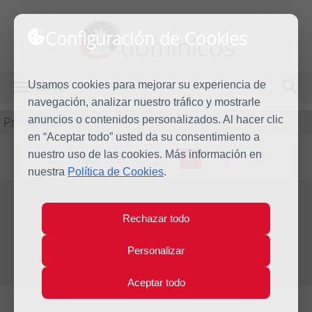
Configuración de Cookies
dominicos
Usamos cookies para mejorar su experiencia de
MENÚ
navegación, analizar nuestro tráfico y mostrarle
Predicación
anuncios o contenidos personalizados. Al hacer clic
en “Aceptar todo” usted da su consentimiento a
nuestro uso de las cookies. Más información en
L
M
X
J
V
S
D
nuestra
Política de Cookies
.
Evangelio del día
Rechazar todo
Vie
19
Personalizar
May
Sexta Semana de Pascua
2023
Aceptar todo