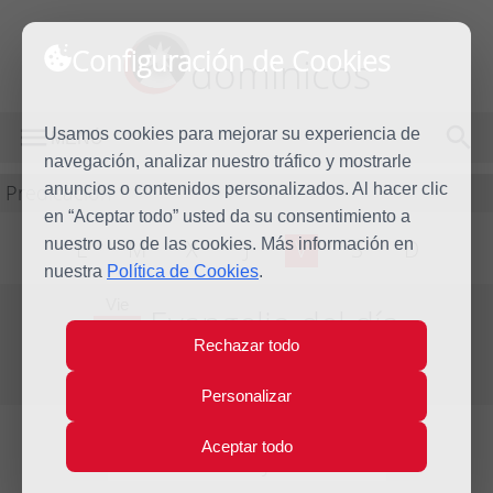
Configuración de Cookies
dominicos
Usamos cookies para mejorar su experiencia de
MENÚ
navegación, analizar nuestro tráfico y mostrarle
Predicación
anuncios o contenidos personalizados. Al hacer clic
en “Aceptar todo” usted da su consentimiento a
nuestro uso de las cookies. Más información en
L
M
X
J
V
S
D
nuestra
Política de Cookies
.
Vie
Evangelio del día
26
Rechazar todo
May
VI Semana de Pascua
2017
Personalizar
Aceptar todo
Lecturas del día y comentario