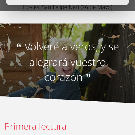
Hoy es: San Felipe Neri (26 de Mayo)
Volveré a veros, y se
“
alegrará vuestro
corazón
”
Primera lectura