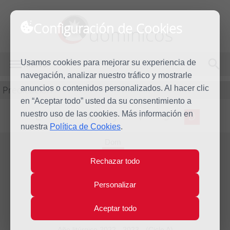
Configuración de Cookies
dominicos
Usamos cookies para mejorar su experiencia de
MENÚ
navegación, analizar nuestro tráfico y mostrarle
Predicación
anuncios o contenidos personalizados. Al hacer clic
en “Aceptar todo” usted da su consentimiento a
nuestro uso de las cookies. Más información en
L
M
X
J
V
S
D
nuestra
Política de Cookies
.
Dom
28
Rechazar todo
May
2023
Homilía Domingo de
Personalizar
Pentecostés
Aceptar todo
Año litúrgico 2022 - 2023 - (Ciclo A)