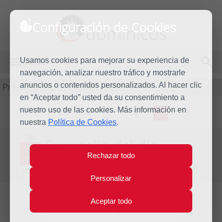
Configuración de Cookies
dominicos
Usamos cookies para mejorar su experiencia de
MENÚ
navegación, analizar nuestro tráfico y mostrarle
Predicación
anuncios o contenidos personalizados. Al hacer clic
en “Aceptar todo” usted da su consentimiento a
nuestro uso de las cookies. Más información en
L
M
X
J
V
S
D
nuestra
Política de Cookies
.
Sáb
Evangelio del día
12
Rechazar todo
Oct
Vigésimo séptima semana del Tiempo Ordinario
2013
Personalizar
Aceptar todo
Lecturas del día y comentario