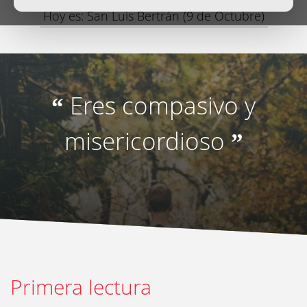
Hoy es: San Luis Bertrán (9 de Octubre)
Eres compasivo y
“
misericordioso
”
Primera lectura