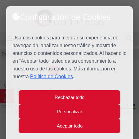
Configuración de Cookies
dominicos
Usamos cookies para mejorar su experiencia de
MENÚ
navegación, analizar nuestro tráfico y mostrarle
Predicación
anuncios o contenidos personalizados. Al hacer clic
en “Aceptar todo” usted da su consentimiento a
nuestro uso de las cookies. Más información en
L
M
X
J
V
S
D
nuestra
Política de Cookies
.
Mié
Evangelio del día
9
Rechazar todo
Oct
Vigésimo séptima semana del Tiempo Ordinario - Año Impar
2013
Personalizar
Aceptar todo
Lecturas del día y comentario