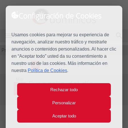
Configuración de Cookies
dominicos
Usamos cookies para mejorar su experiencia de
MENÚ
navegación, analizar nuestro tráfico y mostrarle
Predicación
anuncios o contenidos personalizados. Al hacer clic
en “Aceptar todo” usted da su consentimiento a
nuestro uso de las cookies. Más información en
L
M
X
J
V
S
D
nuestra
Política de Cookies
.
Mar
Evangelio del día
1
Rechazar todo
Oct
Vigésimo sexta semana del Tiempo Ordinario
2013
Personalizar
Aceptar todo
Lecturas del día y comentario