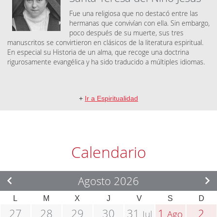
Fue una religiosa que no destacó entre las
hermanas que convivían con ella. Sin embargo,
poco después de su muerte, sus tres
manuscritos se convirtieron en clásicos de la literatura espiritual.
En especial su Historia de un alma, que recoge una doctrina
rigurosamente evangélica y ha sido traducido a múltiples idiomas.
+
Ir a Espiritualidad
Calendario
Agosto 2026
L
M
X
J
V
S
D
27
28
29
30
31
1
2
Jul
Ago