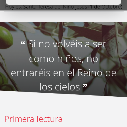
Hoy es: Santa Teresa del Niño Jesús (1 de Octubre)
Si no volvéis a ser
“
como niños, no
entraréis en el Reino de
los cielos
”
Primera lectura