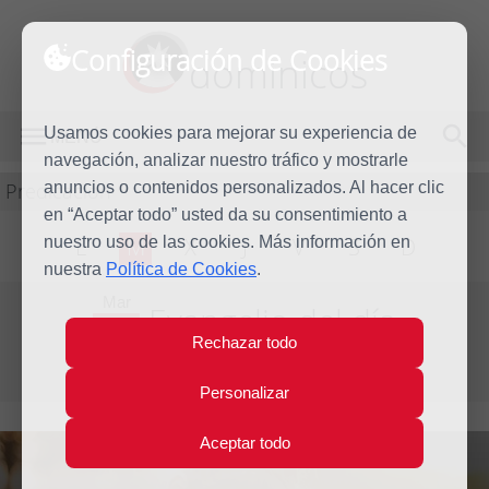
Configuración de Cookies
dominicos
Usamos cookies para mejorar su experiencia de
MENÚ
navegación, analizar nuestro tráfico y mostrarle
Predicación
anuncios o contenidos personalizados. Al hacer clic
en “Aceptar todo” usted da su consentimiento a
nuestro uso de las cookies. Más información en
L
M
X
J
V
S
D
nuestra
Política de Cookies
.
Mar
Evangelio del día
29
Rechazar todo
Nov
Primera semana de Adviento
2022
Personalizar
Aceptar todo