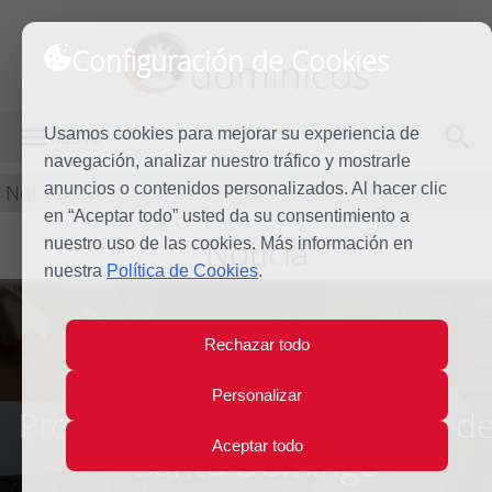
Configuración de Cookies
dominicos
Usamos cookies para mejorar su experiencia de
MENÚ
navegación, analizar nuestro tráfico y mostrarle
Noticias
anuncios o contenidos personalizados. Al hacer clic
en “Aceptar todo” usted da su consentimiento a
Noticia
nuestro uso de las cookies. Más información en
nuestra
Política de Cookies
.
Rechazar todo
Comienza el XIV Capítulo
Personalizar
Provincial de las Misioneras d
Aceptar todo
Santo Domingo