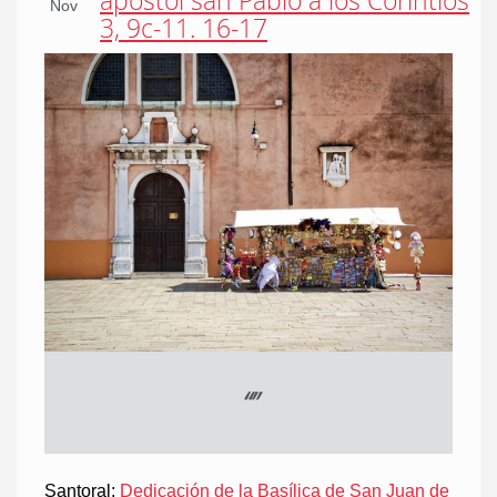
apóstol san Pablo a los Corintios
Nov
3, 9c-11. 16-17
“
”
Santoral:
Dedicación de la Basílica de San Juan de