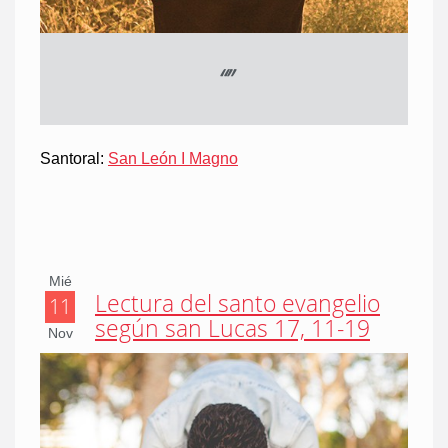
“
”
Santoral:
San León I Magno
Mié
Lectura del santo evangelio
11
según san Lucas 17, 11-19
Nov