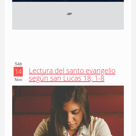
“
”
Sáb
Lectura del santo evangelio
14
según san Lucas 18, 1-8
Nov