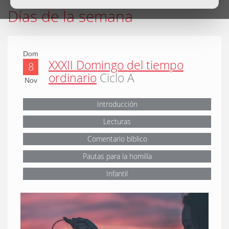
Días de la semana
Dom
XXXII Domingo del tiempo
8
ordinario
Ciclo A
Nov
Introducción
Lecturas
Comentario bíblico
Pautas para la homilía
Infantil