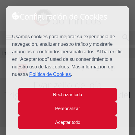
Configuración de Cookies
dominicos
Usamos cookies para mejorar su experiencia de
MENÚ
navegación, analizar nuestro tráfico y mostrarle
Predicación
anuncios o contenidos personalizados. Al hacer clic
en “Aceptar todo” usted da su consentimiento a
nuestro uso de las cookies. Más información en
L
M
X
J
V
S
D
nuestra
Política de Cookies
.
Evangelio del día
Trigésimo segunda semana del
Rechazar todo
Tiempo Ordinario
Personalizar
Del día 8 al 14 de Noviembre de 2026
Aceptar todo