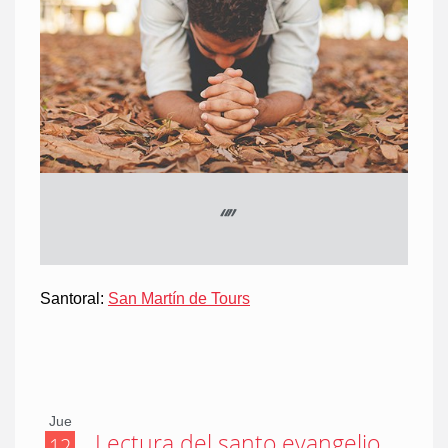
“
”
Santoral:
San Martín de Tours
Jue
Lectura del santo evangelio
12