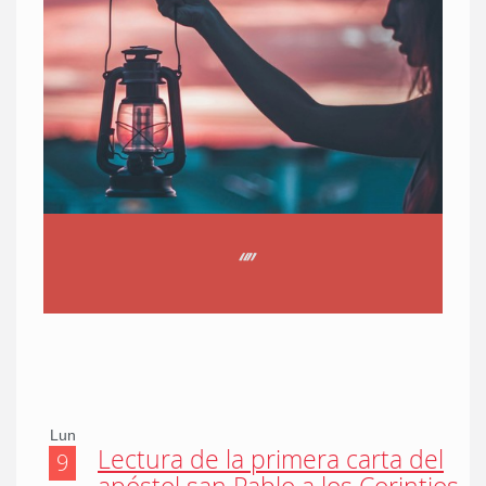
“
”
Lun
Lectura de la primera carta del
9