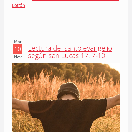
Letrán
Mar
Lectura del santo evangelio
10
según san Lucas 17, 7-10
Nov