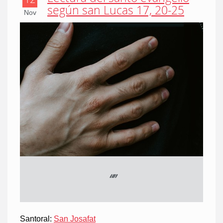
según san Lucas 17, 20-25
Nov
“
”
Santoral:
San Josafat