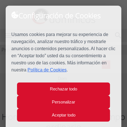
Configuración de Cookies
dominicos
Usamos cookies para mejorar su experiencia de
MENÚ
navegación, analizar nuestro tráfico y mostrarle
Predicación
anuncios o contenidos personalizados. Al hacer clic
en “Aceptar todo” usted da su consentimiento a
nuestro uso de las cookies. Más información en
L
M
X
J
V
S
D
nuestra
Política de Cookies
.
Dom
8
Rechazar todo
Jul
2018
Personalizar
Homilía XIV Domingo del tiempo
Aceptar todo