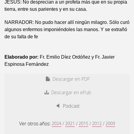
JESÚS: No desprecian a un profeta más que en su propia
tierra, entre sus parientes y en su casa.
NARRADOR: No pudo hacer allí ningún milagro. Sólo curó
algunos enfermos imponiéndoles las manos. Y se extrañó
de su falta de fe
Elaborado por:
Fr. Emilio Díez Ordóñez y Fr. Javier
Espinosa Fernández
Descargar en PDF
Descargar en ePub
Podcast
Ver otros años:
/
/
/
/
2024
2021
2015
2012
2009