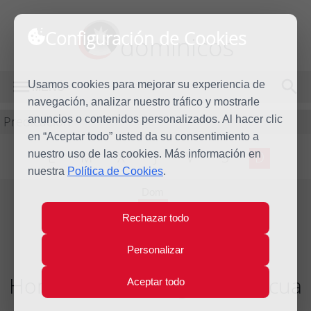
Configuración de Cookies
dominicos
Usamos cookies para mejorar su experiencia de
MENÚ
navegación, analizar nuestro tráfico y mostrarle
Predicación
anuncios o contenidos personalizados. Al hacer clic
en “Aceptar todo” usted da su consentimiento a
nuestro uso de las cookies. Más información en
L
M
X
J
V
S
D
nuestra
Política de Cookies
.
Dom
5
Rechazar todo
Jun
2011
Personalizar
Homilía VII Domingo de Pascua
Aceptar todo