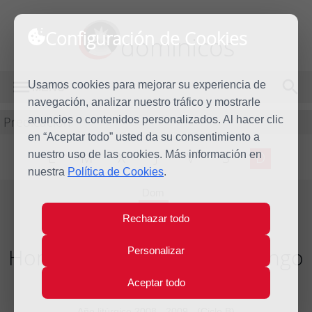
Configuración de Cookies
dominicos
Usamos cookies para mejorar su experiencia de
MENÚ
navegación, analizar nuestro tráfico y mostrarle
Predicación
anuncios o contenidos personalizados. Al hacer clic
en “Aceptar todo” usted da su consentimiento a
nuestro uso de las cookies. Más información en
L
M
X
J
V
S
D
nuestra
Política de Cookies
.
Dom
28
Rechazar todo
Jun
2009
Homilía Decimotercer Domingo
Personalizar
del Tiempo Ordinario
Aceptar todo
Año litúrgico 2008 - 2009 - (Ciclo B)