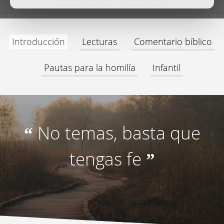
Introducción
Lecturas
Comentario bíblico
Pautas para la homilía
Infantil
No temas, basta que
“
tengas fe
”