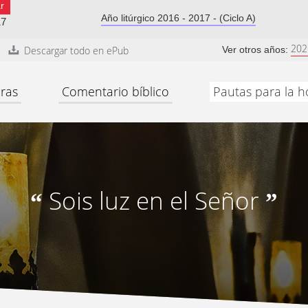
r
Año litúrgico 2016 - 2017 - (Ciclo A)
17
202
Descargar todo en ePub
Ver otros años:
ras
Comentario bíblico
Pautas para la h
Sois luz en el Señor
“
”