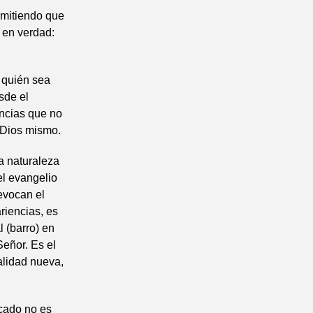
ermitiendo que
s en verdad:
e quién sea
sde el
encias que no
e Dios mismo.
a naturaleza
el evangelio
evocan el
riencias, es
 (barro) en
Señor. Es el
alidad nueva,
ecado no es