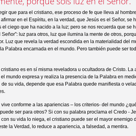
mente, porque sois luz en el Señor.
ir que para el cristiano, ese proceso de fe que lleva al hombr
 afirmar en el Espíritu, en la verdad, que Jesús es el Señor, se 
es el ciego que ha nacido a la luz; pero se nos recuerda que se h
el Señor”: luz para otros, luz que ilumina la mente de otros, por
or. Luz que revela la verdad escondida en la materialidad del m
 la Palabra encarnada en el mundo. Pero también puede ser tod
 cristiano es en sí misma reveladora u ocultadora de Cristo. La 
e el mundo expresa y realiza la presencia de la Palabra en med
 de su vida, depende que esa Palabra quede manifiesta o velad
es.
no vive conforme a las apariencias – los criterios- del mundo ¿qu
 puede ser para otros? Si con su palabra proclama el Credo - Je
o con su vida lo niega, el cristiano puede ser el mayor enemigo 
ste la Verdad, lo reduce a apariencia, a falsedad, a mentira.