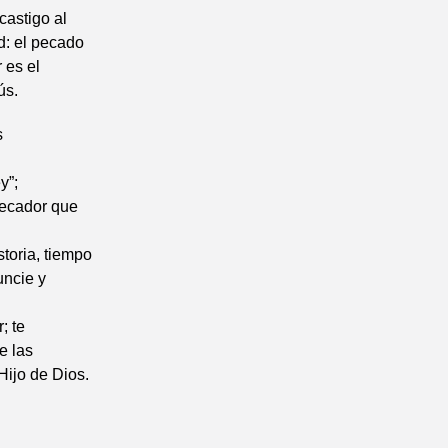
castigo al
d: el pecado
 es el
ús.
s
y”;
pecador que
storia, tiempo
uncie y
; te
e las
Hijo de Dios.