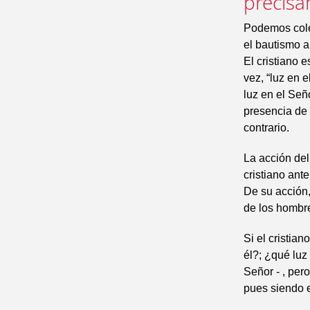
precisa
Podemos coleg
el bautismo a
El cristiano 
vez, “luz en 
luz en el Señ
presencia de
contrario.
La acción del
cristiano ant
De su acción,
de los hombr
Si el cristia
él?; ¿qué luz
Señor - , per
pues siendo e