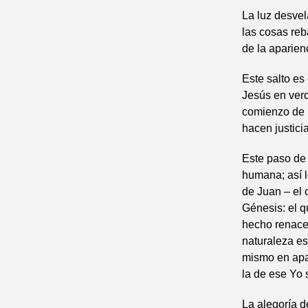
La luz desvel
las cosas reb
de la aparienc
Este salto es
Jesús en verd
comienzo de l
hacen justici
Este paso de 
humana; así l
de Juan – el 
Génesis: el q
hecho renacer
naturaleza es
mismo en apar
la de ese Yo 
La alegoría d