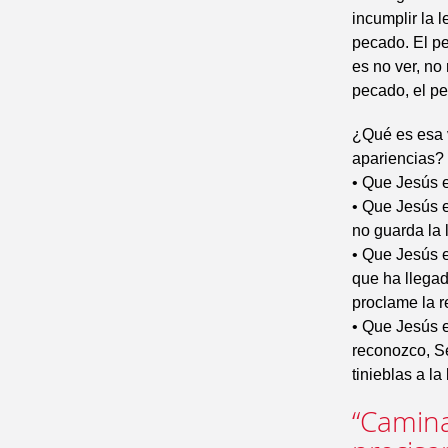
incumplir la 
pecado. El p
es no ver, no
pecado, el pe
¿Qué es esa v
apariencias?
• Que Jesús e
• Que Jesús e
no guarda la 
• Que Jesús e
que ha llegad
proclame la re
• Que Jesús e
reconozco, Se
tinieblas a l
“Camina