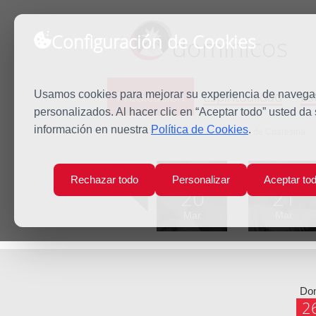
Configuración de Cookies
dominicos
Predicación
Espiritualidad
Es
Usamos cookies para mejorar su experiencia de navegaci
personalizados. Al hacer clic en “Aceptar todo” usted da
información en nuestra
Política de Cookies
.
Inicio
Predicación
IV Domingo de Cuaresma
Lun
Mar
Rechazar todo
Personalizar
Aceptar to
20
21
Mar
Mar
Do
2