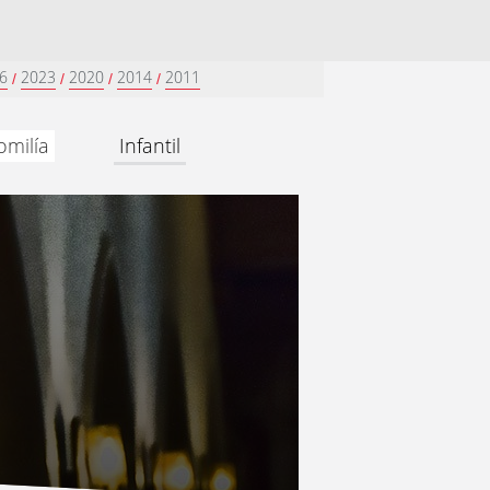
6
2023
2020
2014
2011
/
/
/
/
omilía
Infantil