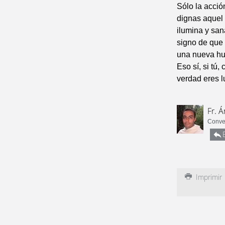
Sólo la acció
dignas aquel 
ilumina y san
signo de que
una nueva hum
Eso sí, si tú,
verdad eres l
Fr. Á
Conven
Imprimir