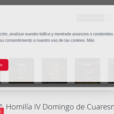
Entorno seguro
tudio
ón, analizar nuestro tráfico y mostrarle anuncios o contenidos
Quiénes somos
Misión
Vocaciones
Familia Dom
 su consentimiento a nuestro uso de las cookies. Más
Mié
Jue
Vie
do
22
23
24
Mar
Mar
Mar
Homilía IV Domingo de Cuares
m
6