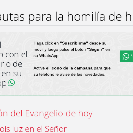
utas para la homilía de 
l
Haga click en
"Suscribirme"
desde su
móvil y luego pulse el botón
"Seguir"
en
o con el
S
su WhatsApp.
rio de
Active el
icono de la campana
para que
 en su
su teléfono le avise de las novedades.
pp
ón del Evangelio de hoy
ois luz en el Señor