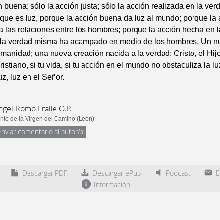
n buena; sólo la acción justa; sólo la acción realizada en la ver
que es luz, porque la acción buena da luz al mundo; porque la 
a las relaciones entre los hombres; porque la acción hecha en l
 la verdad misma ha acampado en medio de los hombres. Un 
anidad; una nueva creación nacida a la verdad: Cristo, el Hijo
 cristiano, si tu vida, si tu acción en el mundo no obstaculiza la lu
uz, luz en el Señor.
ngel Romo Fraile O.P.
to de la Virgen del Camino (León)
Enviar comentario al autor/a
Descargar PDF
Descargar ePub
Podcast
En
Información