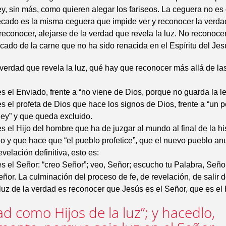
ley, sin más, como quieren alegar los fariseos. La ceguera no es 
ecado es la misma ceguera que impide ver y reconocer la verda
 reconocer, alejarse de la verdad que revela la luz. No reconocer
cado de la carne que no ha sido renacida en el Espíritu del Jes
erdad que revela la luz, qué hay que reconocer más allá de la
s el Enviado, frente a “no viene de Dios, porque no guarda la le
s el profeta de Dios que hace los signos de Dios, frente a “un 
ley” y que queda excluido.
s el Hijo del hombre que ha de juzgar al mundo al final de la hi
o y que hace que “el pueblo profetice”, que el nuevo pueblo an
velación definitiva, esto es:
s el Señor: “creo Señor”; veo, Señor; escucho tu Palabra, Señor
ñor. La culminación del proceso de fe, de revelación, de salir d
a luz de la verdad es reconocer que Jesús es el Señor, que es el 
d como Hijos de la luz”; y hacedlo,