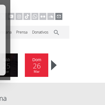
inicana
Prensa
Donativos
Sáb
Dom
25
26
Mar
Mar
ma