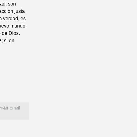
dad, son
acción justa
a verdad, es
nuevo mundo;
 de Dios.
z; si en
viar email