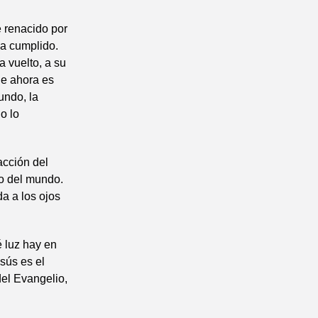
e renacido por
ha cumplido.
a vuelto, a su
que ahora es
undo, la
o lo
acción del
io del mundo.
a a los ojos
é luz hay en
sús es el
del Evangelio,