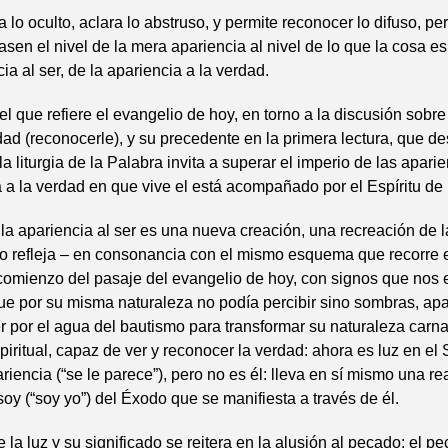
a lo oculto, aclara lo abstruso, y permite reconocer lo difuso, p
asen el nivel de la mera apariencia al nivel de lo que la cosa e
ia al ser, de la apariencia a la verdad.
 el que refiere el evangelio de hoy, en torno a la discusión sobr
ad (reconocerle), y su precedente en la primera lectura, que de
a liturgia de la Palabra invita a superar el imperio de las apari
a a la verdad en que vive el está acompañado por el Espíritu d
la apariencia al ser es una nueva creación, una recreación de l
o refleja – en consonancia con el mismo esquema que recorre 
comienzo del pasaje del evangelio de hoy, con signos que nos 
ue por su misma naturaleza no podía percibir sino sombras, apa
 por el agua del bautismo para transformar su naturaleza carnal
piritual, capaz de ver y reconocer la verdad: ahora es luz en el 
iencia (“se le parece”), pero no es él: lleva en sí mismo una re
soy (“soy yo”) del Éxodo que se manifiesta a través de él.
e la luz y su significado se reitera en la alusión al pecado: el p