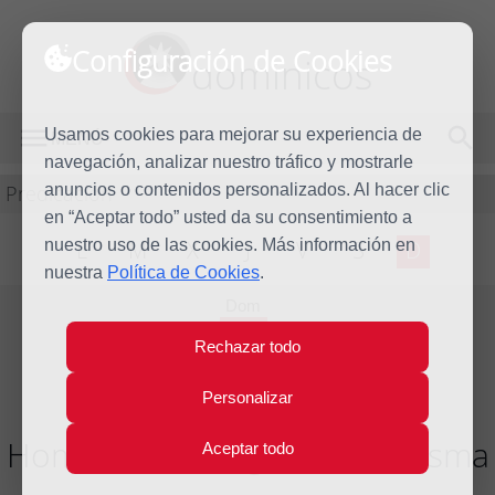
Configuración de Cookies
dominicos
Usamos cookies para mejorar su experiencia de
MENÚ
navegación, analizar nuestro tráfico y mostrarle
Predicación
anuncios o contenidos personalizados. Al hacer clic
en “Aceptar todo” usted da su consentimiento a
nuestro uso de las cookies. Más información en
L
M
X
J
V
S
D
nuestra
Política de Cookies
.
Dom
21
Rechazar todo
Feb
2021
Personalizar
Homilía I Domingo de Cuaresma
Aceptar todo