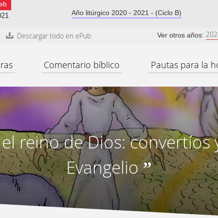
eb
Año litúrgico 2020 - 2021 - (Ciclo B)
021
202
Descargar todo en ePub
Ver otros años:
ras
Comentario bíblico
Pautas para la h
 el reino de Dios: convertíos 
Evangelio
”