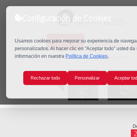
Configuración de Cookies
dominicos
Predicación
Espiritualidad
Es
Usamos cookies para mejorar su experiencia de navegaci
personalizados. Al hacer clic en “Aceptar todo” usted da
información en nuestra
Política de Cookies
.
Inicio
Predicación
I Domingo de Cuaresma
Lun
Mar
Rechazar todo
Personalizar
Aceptar to
15
16
Feb
Feb
D