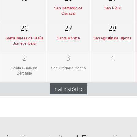
San Bernardo de
San Pío X
Claraval
26
27
28
Santa Teresa de Jesús
Santa Mónica
San Agustín de Hipona
Jornet e Ibars
2
3
4
Beato Guala de
San Gregorio Magno
Bérgamo
Ir al histórico