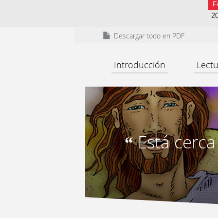
F
2
Descargar todo en PDF
Introducción
Lectu
Está cerca
“