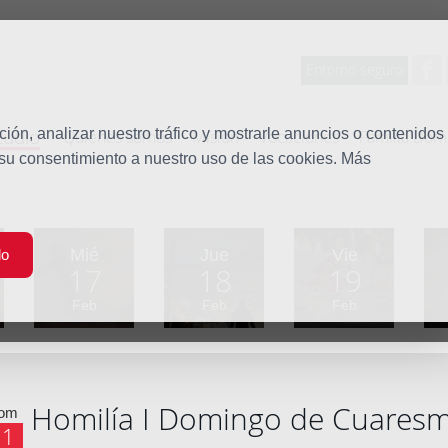
Entorno seguro
tudio
ón, analizar nuestro tráfico y mostrarle anuncios o contenidos
Quiénes somos
Misión
Vocaciones
Familia Dom
 su consentimiento a nuestro uso de las cookies. Más
Mié
Jue
Vie
do
17
18
19
Feb
Feb
Feb
Homilía I Domingo de Cuares
om
21