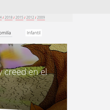
4
2018
2015
2012
2009
/
/
/
/
omilía
Infantil
y creed en el