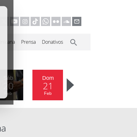
inicana
Prensa
Donativos
Sáb
Dom
20
21
Feb
Feb
ma