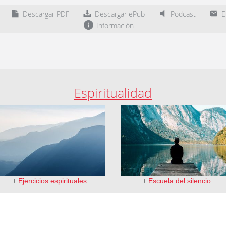
Descargar PDF
Descargar ePub
Podcast
En
Información
Espiritualidad
+
Ejercicios espirituales
+
Escuela del silencio