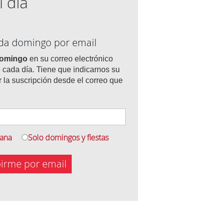
l día
ada domingo por email
domingo
en su correo electrónico
 cada día. Tiene que indicarnos su
r la suscripción desde el correo que
mana
Solo domingos y fiestas
birme por email