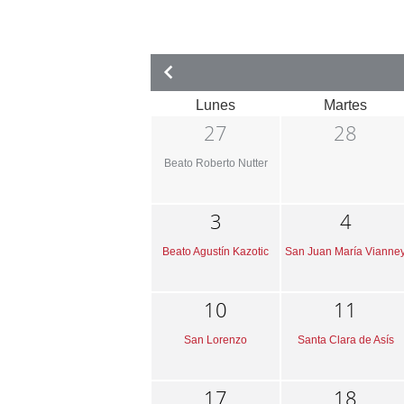
Lunes
Martes
27
28
Beato Roberto Nutter
3
4
Beato Agustín Kazotic
San Juan María Vianne
10
11
San Lorenzo
Santa Clara de Asís
17
18