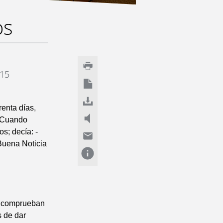
os
-15
renta días,
. Cuando
s; decía: -
 Buena Noticia
 y comprueban
s de dar