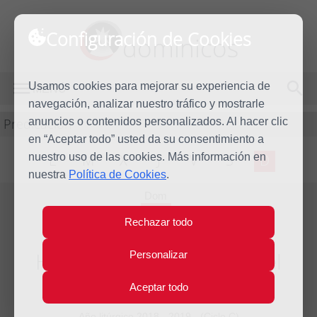
Configuración de Cookies
dominicos
Usamos cookies para mejorar su experiencia de
MENÚ
navegación, analizar nuestro tráfico y mostrarle
Predicación
anuncios o contenidos personalizados. Al hacer clic
en “Aceptar todo” usted da su consentimiento a
nuestro uso de las cookies. Más información en
L
M
X
J
V
S
D
nuestra
Política de Cookies
.
Dom
20
Rechazar todo
Oct
2019
Homilía XXIX Domingo del
Personalizar
tiempo ordinario
Aceptar todo
Año litúrgico 2018 - 2019 - (Ciclo C)