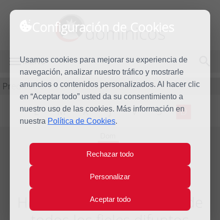
Configuración de Cookies
dominicos
Usamos cookies para mejorar su experiencia de
MENÚ
navegación, analizar nuestro tráfico y mostrarle
Predicación
anuncios o contenidos personalizados. Al hacer clic
en “Aceptar todo” usted da su consentimiento a
nuestro uso de las cookies. Más información en
L
M
X
J
V
S
D
nuestra
Política de Cookies
.
Dom
2
Rechazar todo
Nov
2014
Personalizar
Homilía Conmemoración de
Aceptar todo