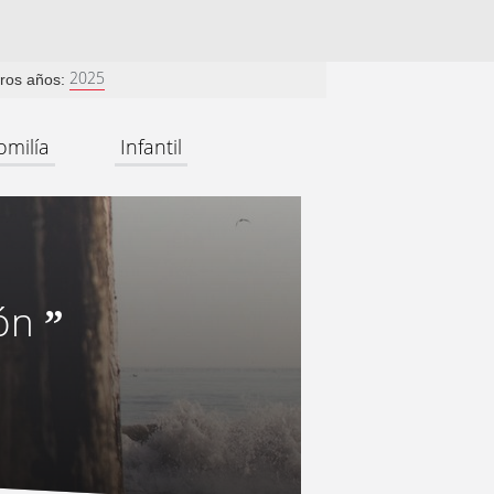
2025
tros años:
omilía
Infantil
zón
”