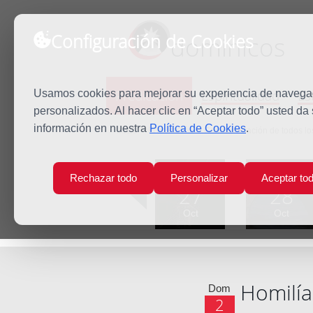
Configuración de Cookies
dominicos
Predicación
Espiritualidad
Es
Usamos cookies para mejorar su experiencia de navegaci
personalizados. Al hacer clic en “Aceptar todo” usted da
información en nuestra
Política de Cookies
.
Inicio
Predicación
Conmemoración de todos los 
Lun
Mar
Rechazar todo
Personalizar
Aceptar to
27
28
Oct
Oct
Homilía
Dom
2