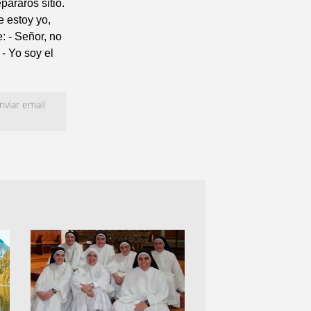
araros sitio.
e estoy yo,
: - Señor, no
- Yo soy el
viar email