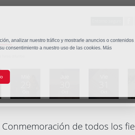
Entorno seguro
tudio
ón, analizar nuestro tráfico y mostrarle anuncios o contenidos
Quiénes somos
Misión
Vocaciones
Familia Dom
 su consentimiento a nuestro uso de las cookies. Más
fieles difuntos
Mié
Jue
Vie
do
29
30
31
Oct
Oct
Oct
 Conmemoración de todos los fiel