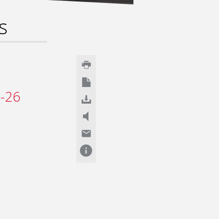
s
7-26