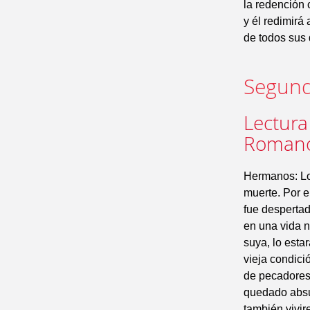
la redención 
y él redimirá 
de todos sus 
Segund
Lectura
Romano
Hermanos: Lo
muerte. Por e
fue despertad
en una vida n
suya, lo est
vieja condici
de pecadores 
quedado absu
también vivir