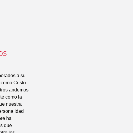
os
porados a su
í como Cristo
sotros andemos
rte como la
ue nuestra
personalidad
ere ha
os que
tre los