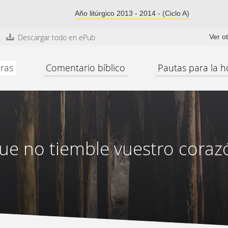
Año litúrgico 2013 - 2014 - (Ciclo A)
Descargar todo en ePub
Ver o
ras
Comentario bíblico
Pautas para la h
ue no tiemble vuestro cora