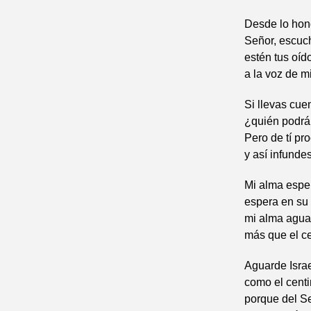
Desde lo hond
Señor, escuc
estén tus oíd
a la voz de mi
Si llevas cuen
¿quién podrá 
Pero de tí pr
y así infunde
Mi alma esper
espera en su 
mi alma agua
más que el ce
Aguarde Israe
como el centi
porque del Se