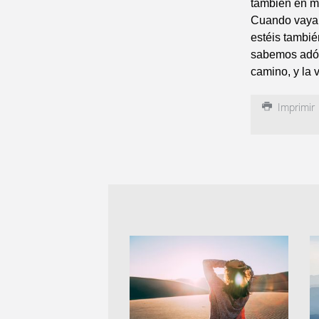
también en mí
Cuando vaya y
estéis tambié
sabemos adón
camino, y la v
Imprimir