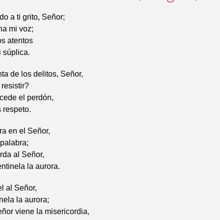
o a ti grito, Señor;
ha mi voz;
os atentos
 súplica.
ta de los delitos, Señor,
resistir?
ocede el perdón,
s respeto.
a en el Señor,
palabra;
rda al Señor,
ntinela la aurora.
l al Señor,
nela la aurora;
ñor viene la misericordia,