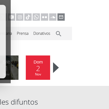
inicana
Prensa
Donativos
Sáb
Dom
1
2
Nov
Nov
es difuntos