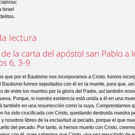
copiosa;
a Israel
delitos.
a lectura
 de la carta del apóstol san Pablo a l
s 6, 3-9
s que por el Bautismo nos incorporamos a Cristo, fuimos incor
l Bautismo fuimos sepultados con él en la muerte, para que, as
o de entre los muertos por la gloria del Padre, así también no
ueva. Porque, si nuestra existencia está unida a él en una mue
ará también en una resurrección como la suya. Comprendamos q
ón ha sido crucificada con Cristo, quedando destruida nuestra 
y nosotros libres de la esclavitud al pecado, porque el que mu
elto del pecado. Por tanto, si hemos muerto con Cristo, creem
emos con él, pues sabemos que Cristo, una vez resucitado de en