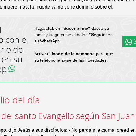
o muere más; la muerte ya no tiene dominio sobre él.
l
Haga click en
"Suscribirme"
desde su
móvil y luego pulse el botón
"Seguir"
en
o con el
S
su WhatsApp.
rio de
Active el
icono de la campana
para que
 en su
su teléfono le avise de las novedades.
pp
io del día
 del santo Evangelio según San Juan
po, dijo Jesús a sus discípulos: - No perdáis la calma: creed e