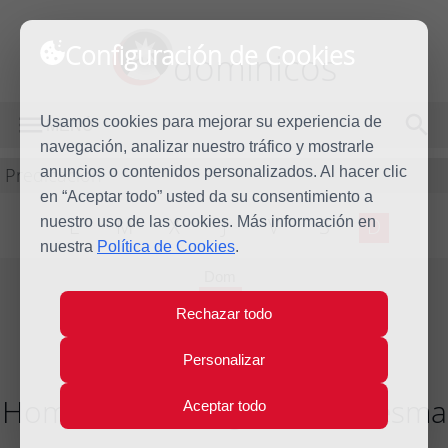
Configuración de Cookies
dominicos
Usamos cookies para mejorar su experiencia de
MENÚ
navegación, analizar nuestro tráfico y mostrarle
Predicación
anuncios o contenidos personalizados. Al hacer clic
en “Aceptar todo” usted da su consentimiento a
nuestro uso de las cookies. Más información en
L
M
X
J
V
S
D
nuestra
Política de Cookies
.
Dom
16
Rechazar todo
Mar
2025
Personalizar
Homilía II Domingo de Cuaresma
Aceptar todo