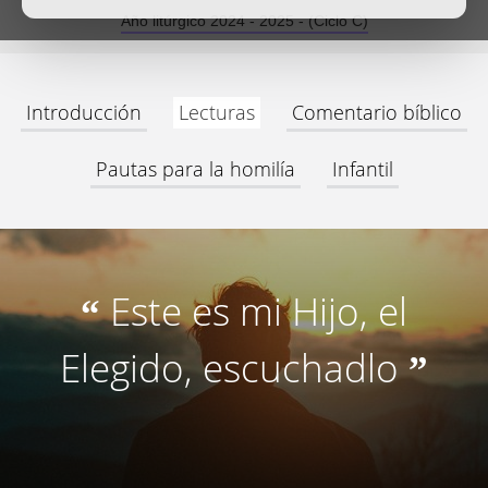
Año litúrgico 2024 - 2025 - (Ciclo C)
Introducción
Lecturas
Comentario bíblico
Pautas para la homilía
Infantil
Este es mi Hijo, el
“
Elegido, escuchadlo
”