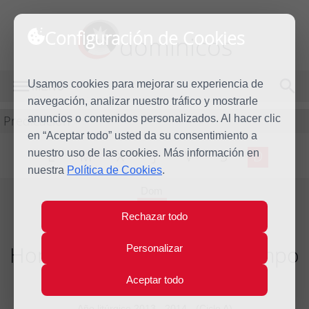
Configuración de Cookies
dominicos
Usamos cookies para mejorar su experiencia de
MENÚ
navegación, analizar nuestro tráfico y mostrarle
Predicación
anuncios o contenidos personalizados. Al hacer clic
en “Aceptar todo” usted da su consentimiento a
nuestro uso de las cookies. Más información en
L
M
X
J
V
S
D
nuestra
Política de Cookies
.
Dom
16
Rechazar todo
Feb
2014
Homilía VI Domingo del tiempo
Personalizar
ordinario
Aceptar todo
Año litúrgico 2013 - 2014 - (Ciclo A)