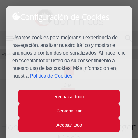
Configuración de Cookies
dominicos
Usamos cookies para mejorar su experiencia de
MENÚ
navegación, analizar nuestro tráfico y mostrarle
Predicación
anuncios o contenidos personalizados. Al hacer clic
en “Aceptar todo” usted da su consentimiento a
nuestro uso de las cookies. Más información en
L
M
X
J
V
S
D
nuestra
Política de Cookies
.
Jue
15
Rechazar todo
Ago
2019
Personalizar
Homilía La Asunción de la Virgen
Aceptar todo