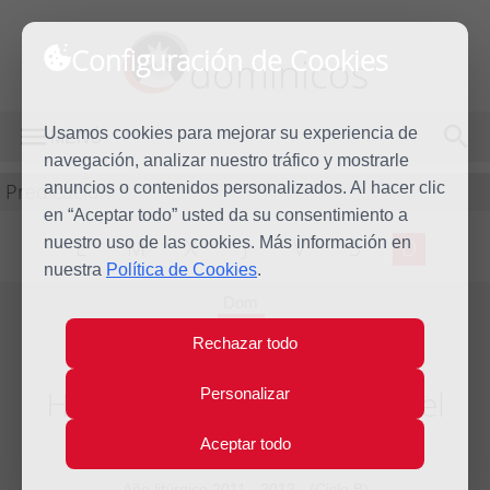
Configuración de Cookies
dominicos
Usamos cookies para mejorar su experiencia de
MENÚ
navegación, analizar nuestro tráfico y mostrarle
Predicación
anuncios o contenidos personalizados. Al hacer clic
en “Aceptar todo” usted da su consentimiento a
nuestro uso de las cookies. Más información en
L
M
X
J
V
S
D
nuestra
Política de Cookies
.
Dom
14
Rechazar todo
Oct
2012
Homilía XXVIII Domingo del
Personalizar
tiempo ordinario
Aceptar todo
Año litúrgico 2011 - 2012 - (Ciclo B)