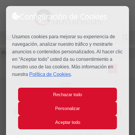
Configuración de Cookies
dominicos
Usamos cookies para mejorar su experiencia de
MENÚ
navegación, analizar nuestro tráfico y mostrarle
Predicación
anuncios o contenidos personalizados. Al hacer clic
en “Aceptar todo” usted da su consentimiento a
nuestro uso de las cookies. Más información en
L
M
X
J
V
S
D
nuestra
Política de Cookies
.
Dom
7
Rechazar todo
Oct
2012
Homilía XXVII Domingo del
Personalizar
tiempo ordinario
Aceptar todo
Año litúrgico 2011 - 2012 - (Ciclo B)