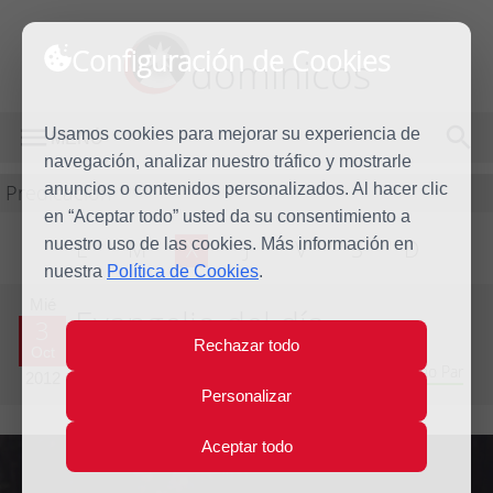
Configuración de Cookies
dominicos
Usamos cookies para mejorar su experiencia de
MENÚ
navegación, analizar nuestro tráfico y mostrarle
Predicación
anuncios o contenidos personalizados. Al hacer clic
en “Aceptar todo” usted da su consentimiento a
nuestro uso de las cookies. Más información en
L
M
X
J
V
S
D
nuestra
Política de Cookies
.
Mié
Evangelio del día
3
Rechazar todo
Oct
Vigésimo sexta semana del Tiempo Ordinario - Año Par
2012
Personalizar
Aceptar todo