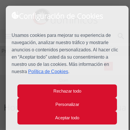
Configuración de Cookies
dominicos
Usamos cookies para mejorar su experiencia de
MENÚ
navegación, analizar nuestro tráfico y mostrarle
Predicación
anuncios o contenidos personalizados. Al hacer clic
en “Aceptar todo” usted da su consentimiento a
nuestro uso de las cookies. Más información en
L
M
X
J
V
S
D
nuestra
Política de Cookies
.
Dom
1
Rechazar todo
Jun
2025
Homilía VII Domingo de Pascua
Personalizar
Aceptar todo
Año litúrgico 2024 - 2025 - (Ciclo C)