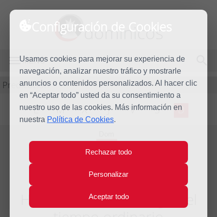
Configuración de Cookies
dominicos
Usamos cookies para mejorar su experiencia de
MENÚ
navegación, analizar nuestro tráfico y mostrarle
Predicación
anuncios o contenidos personalizados. Al hacer clic
en “Aceptar todo” usted da su consentimiento a
nuestro uso de las cookies. Más información en
L
M
X
J
V
S
D
nuestra
Política de Cookies
.
Dom
12
Rechazar todo
Oct
2014
Personalizar
Homilía XXVIII Domingo del
Aceptar todo