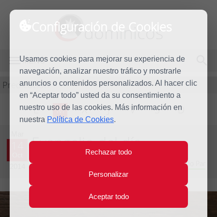
Configuración de Cookies
dominicos
Usamos cookies para mejorar su experiencia de
MENÚ
navegación, analizar nuestro tráfico y mostrarle
Predicación
anuncios o contenidos personalizados. Al hacer clic
en “Aceptar todo” usted da su consentimiento a
nuestro uso de las cookies. Más información en
L
M
X
J
V
S
D
nuestra
Política de Cookies
.
Mar
Evangelio del día
14
Rechazar todo
Oct
Vigésimo octava semana del Tiempo Ordinario - Año Par
2014
Personalizar
Aceptar todo