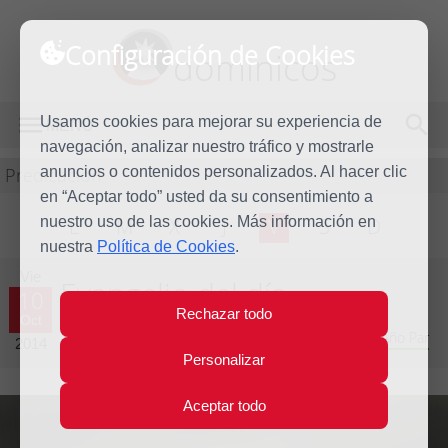
Configuración de Cookies
dominicos
Usamos cookies para mejorar su experiencia de
MENÚ
navegación, analizar nuestro tráfico y mostrarle
Predicación
anuncios o contenidos personalizados. Al hacer clic
en “Aceptar todo” usted da su consentimiento a
nuestro uso de las cookies. Más información en
L
M
X
J
V
S
D
nuestra
Política de Cookies
.
Vie
Evangelio del día
10
Rechazar todo
Oct
Vigésimo séptima semana del Tiempo Ordinario - Año Par
2014
Personalizar
Aceptar todo