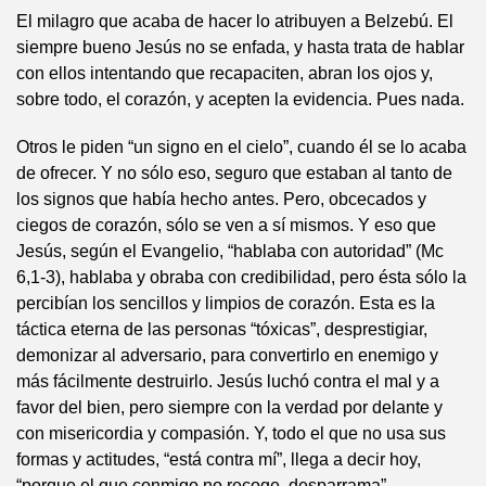
El milagro que acaba de hacer lo atribuyen a Belzebú. El
siempre bueno Jesús no se enfada, y hasta trata de hablar
con ellos intentando que recapaciten, abran los ojos y,
sobre todo, el corazón, y acepten la evidencia. Pues nada.
Otros le piden “un signo en el cielo”, cuando él se lo acaba
de ofrecer. Y no sólo eso, seguro que estaban al tanto de
los signos que había hecho antes. Pero, obcecados y
ciegos de corazón, sólo se ven a sí mismos. Y eso que
Jesús, según el Evangelio, “hablaba con autoridad” (Mc
6,1-3), hablaba y obraba con credibilidad, pero ésta sólo la
percibían los sencillos y limpios de corazón. Esta es la
táctica eterna de las personas “tóxicas”, desprestigiar,
demonizar al adversario, para convertirlo en enemigo y
más fácilmente destruirlo. Jesús luchó contra el mal y a
favor del bien, pero siempre con la verdad por delante y
con misericordia y compasión. Y, todo el que no usa sus
formas y actitudes, “está contra mí”, llega a decir hoy,
“porque el que conmigo no recoge, desparrama”.