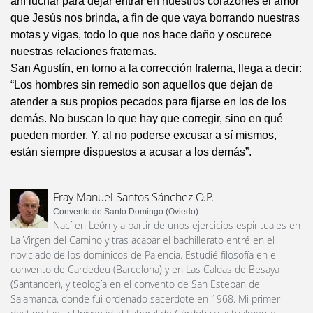
ahí luchar para dejar entrar en nuestros corazones el amor
que Jesús nos brinda, a fin de que vaya borrando nuestras
motas y vigas, todo lo que nos hace daño y oscurece
nuestras relaciones fraternas.
San Agustín, en torno a la corrección fraterna, llega a decir:
“Los hombres sin remedio son aquellos que dejan de
atender a sus propios pecados para fijarse en los de los
demás. No buscan lo que hay que corregir, sino en qué
pueden morder. Y, al no poderse excusar a sí mismos,
están siempre dispuestos a acusar a los demás”.
Fray Manuel Santos Sánchez O.P.
Convento de Santo Domingo (Oviedo)
Nací en León y a partir de unos ejercicios espirituales en
La Virgen del Camino y tras acabar el bachillerato entré en el
noviciado de los dominicos de Palencia. Estudié filosofía en el
convento de Cardedeu (Barcelona) y en Las Caldas de Besaya
(Santander), y teología en el convento de San Esteban de
Salamanca, donde fui ordenado sacerdote en 1968. Mi primer