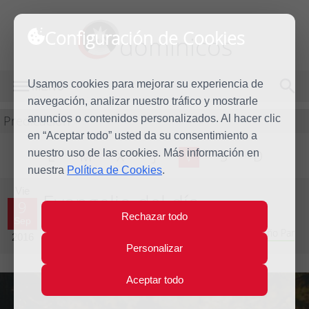
Configuración de Cookies
dominicos
Usamos cookies para mejorar su experiencia de
MENÚ
navegación, analizar nuestro tráfico y mostrarle
Predicación
anuncios o contenidos personalizados. Al hacer clic
en “Aceptar todo” usted da su consentimiento a
nuestro uso de las cookies. Más información en
L
M
X
J
V
S
D
nuestra
Política de Cookies
.
Vie
Evangelio del día
9
Rechazar todo
Sep
Vigésimo tercera Semana del Tiempo Ordinario - Año Par
2016
Personalizar
Aceptar todo