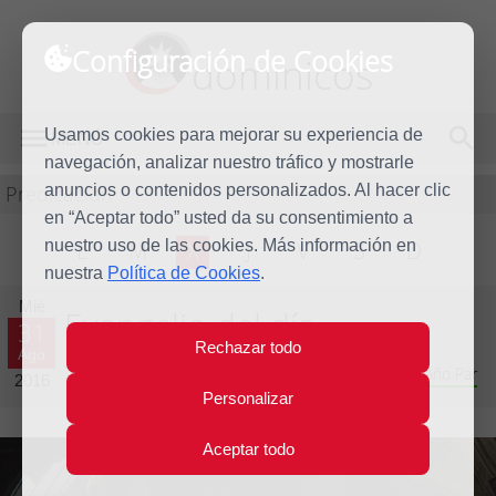
Configuración de Cookies
dominicos
Usamos cookies para mejorar su experiencia de
MENÚ
navegación, analizar nuestro tráfico y mostrarle
Predicación
anuncios o contenidos personalizados. Al hacer clic
en “Aceptar todo” usted da su consentimiento a
nuestro uso de las cookies. Más información en
L
M
X
J
V
S
D
nuestra
Política de Cookies
.
Mié
Evangelio del día
31
Rechazar todo
Ago
Vigésimo segunda Semana del Tiempo Ordinario - Año Par
2016
Personalizar
Aceptar todo