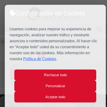
Configuración de Cookies
dominicos
Usamos cookies para mejorar su experiencia de
MENÚ
navegación, analizar nuestro tráfico y mostrarle
Predicación
anuncios o contenidos personalizados. Al hacer clic
en “Aceptar todo” usted da su consentimiento a
nuestro uso de las cookies. Más información en
L
M
X
J
V
S
D
nuestra
Política de Cookies
.
Mié
Evangelio del día
3
Rechazar todo
Jun
Novena semana del Tiempo Ordinario - Año Par
2026
Personalizar
Aceptar todo