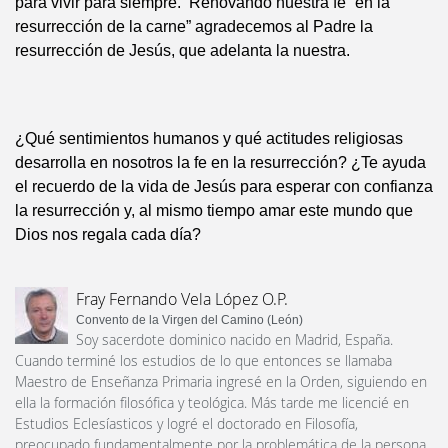
para vivir para siempre. Renovando nuestra fe “en la
resurrección de la carne” agradecemos al Padre la
resurrección de Jesús, que adelanta la nuestra.
¿Qué sentimientos humanos y qué actitudes religiosas
desarrolla en nosotros la fe en la resurrección? ¿Te ayuda
el recuerdo de la vida de Jesús para esperar con confianza
la resurrección y, al mismo tiempo amar este mundo que
Dios nos regala cada día?
Fray Fernando Vela López O.P.
Convento de la Virgen del Camino (León)
Soy sacerdote dominico nacido en Madrid, España.
Cuando terminé los estudios de lo que entonces se llamaba
Maestro de Enseñanza Primaria ingresé en la Orden, siguiendo en
ella la formación filosófica y teológica. Más tarde me licencié en
Estudios Eclesíasticos y logré el doctorado en Filosofía,
preocupado fundamentalmente por la problemática de la persona