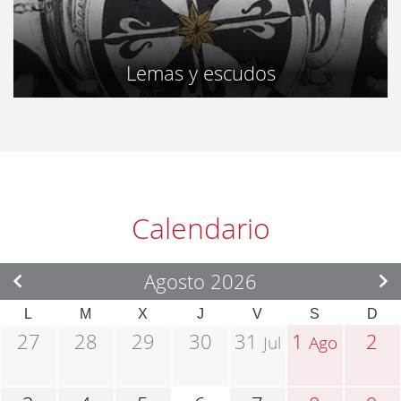
Lemas y escudos
Calendario
Agosto 2026
L
M
X
J
V
S
D
27
28
29
30
31
1
2
Jul
Ago