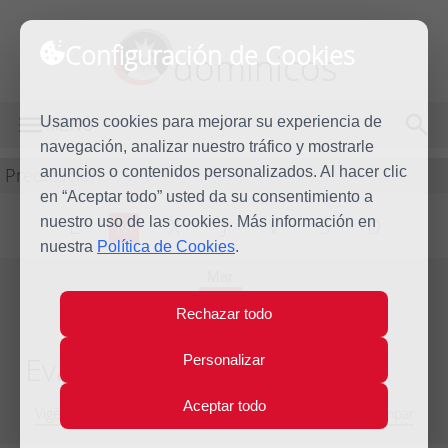
Configuración de Cookies
dominicos
Usamos cookies para mejorar su experiencia de
MENÚ
navegación, analizar nuestro tráfico y mostrarle
Predicación
anuncios o contenidos personalizados. Al hacer clic
en “Aceptar todo” usted da su consentimiento a
nuestro uso de las cookies. Más información en
L
M
X
J
V
S
D
nuestra
Política de Cookies
.
Mar
5
Rechazar todo
Sep
2023
Evangelio del día
Personalizar
Aceptar todo
Vigésimo segunda Semana del Tiempo Ordinario - Año Impar