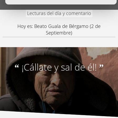
Lecturas del día y comentario
Hoy es: Beato Guala de Bérgamo (2 de
Septiembre)
¡Cállate y sal de él!
“
”