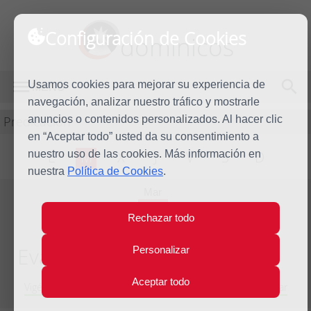
Configuración de Cookies
dominicos
Usamos cookies para mejorar su experiencia de
MENÚ
navegación, analizar nuestro tráfico y mostrarle
Predicación
anuncios o contenidos personalizados. Al hacer clic
en “Aceptar todo” usted da su consentimiento a
nuestro uso de las cookies. Más información en
L
M
X
J
V
S
D
nuestra
Política de Cookies
.
Mar
2
Rechazar todo
Sep
2025
Evangelio del día
Personalizar
Aceptar todo
Vigésimo segunda Semana del Tiempo Ordinario - Año Impar