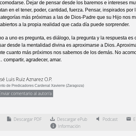
omodarse. Dejar de pensar desde los baremos e intereses m
tan en el tener, poder, cantidad, fuerza. Pensar, inspirados por 
categorías más próximas a las de Dios-Padre que su Hijo nos m
biertos a la propia realidad que cada día puede sorprender.
no a uno es pregunta, es diálogo, la pregunta y la respuesta es
ar desde la mentalidad divina es aproximarse a Dios. Aproxim
nte cuanto más próximos nos sabemos de los demás. No acomo
 compartir, agradecer, amar.
osé Luis Ruiz Aznarez O.P.
nto de Predicadores Cardenal Xavierre (Zaragoza)
Enviar comentario al autor/a
Descargar PDF
Descargar ePub
Podcast
En
Información