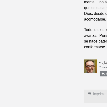
mente… no ac
que se susten
Dios, desde 
acomodarse, a
Todo lo exter
avanzar. Pens
se hace pate
conformarse…
Fr. J
Conve
Imprimir