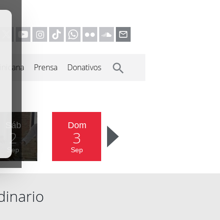
inicana
Prensa
Donativos
Sáb
Dom
2
3
Sep
Sep
dinario