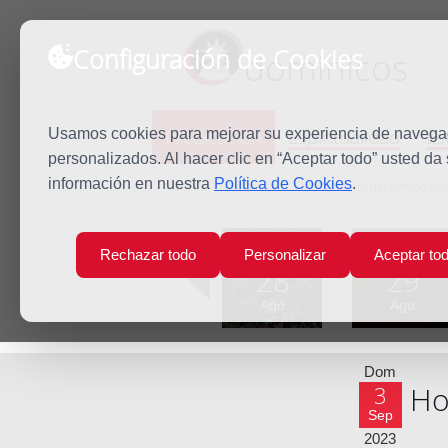
Configuración de Cookies
dominicos
Predicación
Espiritualidad
Es
Usamos cookies para mejorar su experiencia de navegaci
personalizados. Al hacer clic en “Aceptar todo” usted da
información en nuestra
Política de Cookies
.
Inicio
Predicación
XXII Domingo del tiempo ord
Lun
Mar
Rechazar todo
Personalizar
Aceptar to
28
29
Ago
Ago
Dom
Ho
3
Sep
2023