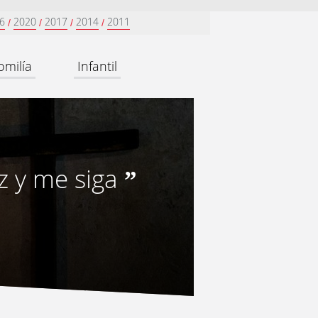
6
2020
2017
2014
2011
/
/
/
/
omilía
Infantil
z y me siga
”