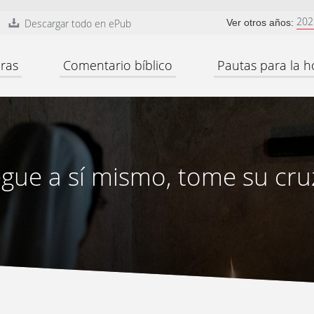
202
Descargar todo en ePub
Ver otros años:
ras
Comentario bíblico
Pautas para la h
gue a sí mismo, tome su cru