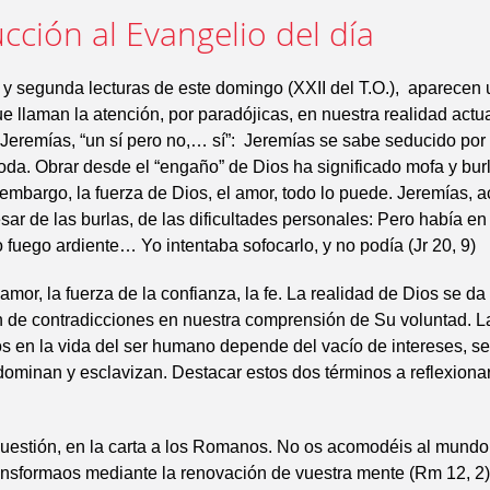
cción al Evangelio del día
 y segunda lecturas de este domingo (XXII del T.O.), aparecen 
e llaman la atención, por paradójicas, en nuestra realidad actua
e Jeremías, “un sí pero no,… sí”: Jeremías se sabe seducido por 
da. Obrar desde el “engaño” de Dios ha significado mofa y burla
 embargo, la fuerza de Dios, el amor, todo lo puede. Jeremías, 
esar de las burlas, de las dificultades personales: Pero había e
 fuego ardiente… Yo intentaba sofocarlo, y no podía (Jr 20, 9)
amor, la fuerza de la confianza, la fe. La realidad de Dios se da 
n de contradicciones en nuestra comprensión de Su voluntad. L
s en la vida del ser humano depende del vacío de intereses, s
ominan y esclavizan. Destacar estos dos términos a reflexionar
uestión, en la carta a los Romanos. No os acomodéis al mundo
ansformaos mediante la renovación de vuestra mente (Rm 12, 2)