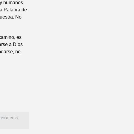
uy humanos
la Palabra de
uestra. No
 camino, es
arse a Dios
darse, no
viar email