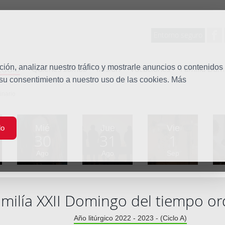
Entorno seguro
tudio
ón, analizar nuestro tráfico y mostrarle anuncios o contenidos
Quiénes somos
Misión
Vocaciones
Familia Dom
 su consentimiento a nuestro uso de las cookies. Más
inario
Mié
Jue
Vie
do
30
31
1
Ago
Ago
Sep
milía XXII Domingo del tiempo or
Año litúrgico 2022 - 2023 - (Ciclo A)