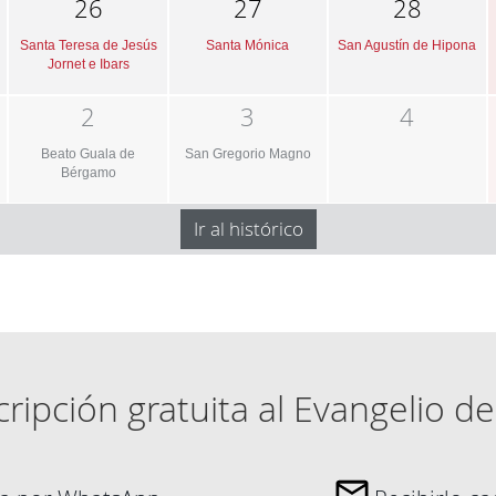
26
27
28
Santa Teresa de Jesús
Santa Mónica
San Agustín de Hipona
Jornet e Ibars
2
3
4
Beato Guala de
San Gregorio Magno
Bérgamo
Ir al histórico
ripción gratuita al Evangelio de