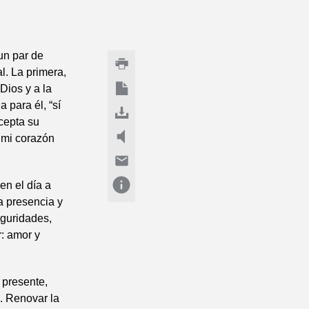
un par de
l. La primera,
Dios y a la
 para él, “sí
acepta su
n mi corazón
en el día a
a presencia y
eguridades,
: amor y
 presente,
. Renovar la