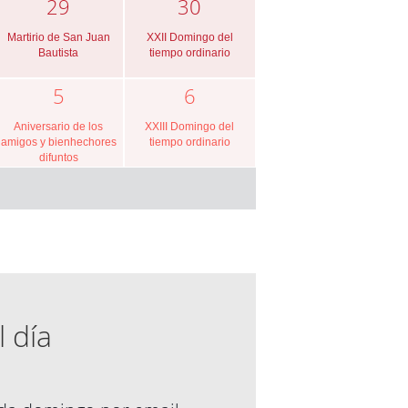
29
30
Martirio de San Juan
XXII Domingo del
Bautista
tiempo ordinario
5
6
Aniversario de los
XXIII Domingo del
amigos y bienhechores
tiempo ordinario
difuntos
l día