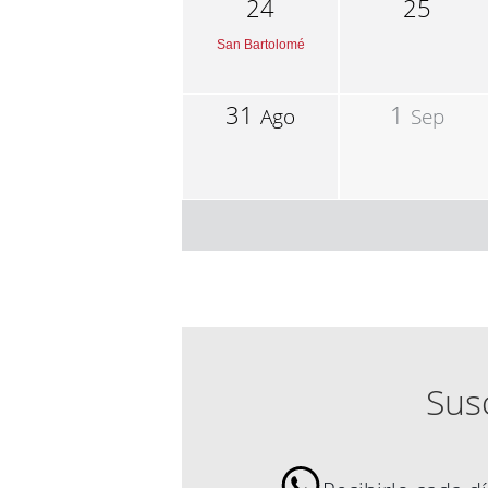
24
25
San Bartolomé
31
1
Ago
Sep
Susc