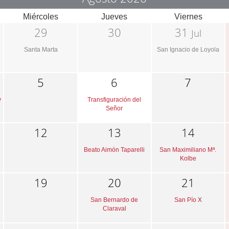
Miércoles
Jueves
Viernes
29
30
31
Jul
Santa Marta
San Ignacio de Loyola
5
6
7
y
Transfiguración del
Señor
12
13
14
Beato Aimón Taparelli
San Maximiliano Mª.
Kolbe
19
20
21
San Bernardo de
San Pío X
Claraval