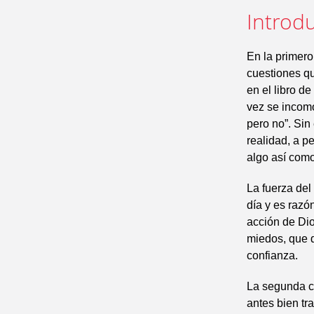
Introdu
En la primero
cuestiones qu
en el libro d
vez se incomo
pero no”. Sin
realidad, a p
algo así como
La fuerza del 
día y es razó
acción de Dio
miedos, que d
confianza.
La segunda c
antes bien tr