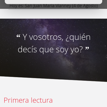
Hoy es: San Juan María Vianney (4 de Agosto)
Y vosotros, ¿quién
“
decís que soy yo?
”
Primera lectura