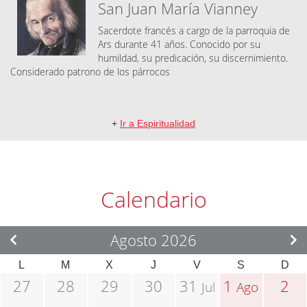
San Juan María Vianney
Sacerdote francés a cargo de la parroquia de
Ars durante 41 años. Conocido por su
humildad, su predicación, su discernimiento.
Considerado patrono de los párrocos
+
Ir a Espiritualidad
Calendario
Agosto 2026
L
M
X
J
V
S
D
27
28
29
30
31
1
2
Jul
Ago