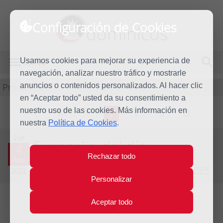
Configuración de Cookies
dominicos
Usamos cookies para mejorar su experiencia de
MENÚ
navegación, analizar nuestro tráfico y mostrarle
Predicación
anuncios o contenidos personalizados. Al hacer clic
en “Aceptar todo” usted da su consentimiento a
nuestro uso de las cookies. Más información en
L
M
X
J
V
S
D
nuestra
Política de Cookies
.
Jue
Evangelio del día
4
Rechazar todo
Ago
Decimoctava semana del Tiempo Ordinario - Año Impar
2011
Personalizar
Aceptar todo
Lecturas del día y comentario