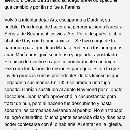
atención. Decidida su marcha, luego fue el obispado el
que cambió y por fin no fue a Fareins.
Volvió a intentar dejar Ars, escapando a Dardilly, su
pueblo. Pero luego de hacer una peregrinación a Nuestra
Señora de Beaumont, volvió a Ars. Poco después recibió
al abate Raymond como auxiliar... Se hizo cargo de la
parroquia para que Juan María atendiera a los peregrinos.
Juan María prosiguió su intenso y agotador apostolado…
El obispo le mostró su aprecio nombrándole canónigo.
Hizo una fundación de misiones parroquiales, en lo que
invirtió gruesas sumas procedentes de las limosnas que
llegaban a sus manos.En 1853 se produjo una fuga
sonada. Habían sustituido al abate Raymond por el abate
Toccanier. Juan María aprovechó la circunstancia para
tratar de huir, pero al hacerlo fue descubierto y hasta
sonaron las campanas avisando al pueblo. No sin trabajo
se logró disuadirlo. Mucha gente esperaba días y días para
poder confesarse con él o hablarle. Al entrar en la iglesia,