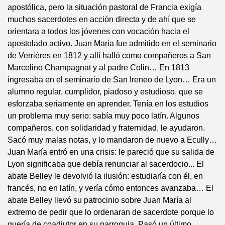
apostólica, pero la situación pastoral de Francia exigía
muchos sacerdotes en acción directa y de ahí que se
orientara a todos los jóvenes con vocación hacia el
apostolado activo. Juan María fue admitido en el seminario
de Verriéres en 1812 y allí halló como compañeros a San
Marcelino Champagnat y al padre Colin… En 1813
ingresaba en el seminario de San Ireneo de Lyon… Era un
alumno regular, cumplidor, piadoso y estudioso, que se
esforzaba seriamente en aprender. Tenía en los estudios
un problema muy serio: sabía muy poco latín. Algunos
compañeros, con solidaridad y fraternidad, le ayudaron.
Sacó muy malas notas, y lo mandaron de nuevo a Ecully…
Juan María entró en una crisis: le pareció que su salida de
Lyon significaba que debía renunciar al sacerdocio... El
abate Belley le devolvió la ilusión: estudiaría con él, en
francés, no en latín, y vería cómo entonces avanzaba… El
abate Belley llevó su patrocinio sobre Juan María al
extremo de pedir que lo ordenaran de sacerdote porque lo
quería de coadjutor en su parroquia. Pasó un último