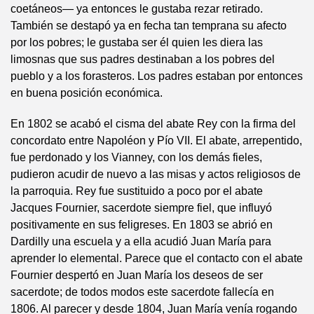
coetáneos— ya entonces le gustaba rezar retirado.
También se destapó ya en fecha tan temprana su afecto
por los pobres; le gustaba ser él quien les diera las
limosnas que sus padres destinaban a los pobres del
pueblo y a los forasteros. Los padres estaban por entonces
en buena posición económica.
En 1802 se acabó el cisma del abate Rey con la firma del
concordato entre Napoléon y Pío VII. El abate, arrepentido,
fue perdonado y los Vianney, con los demás fieles,
pudieron acudir de nuevo a las misas y actos religiosos de
la parroquia. Rey fue sustituido a poco por el abate
Jacques Fournier, sacerdote siempre fiel, que influyó
positivamente en sus feligreses. En 1803 se abrió en
Dardilly una escuela y a ella acudió Juan María para
aprender lo elemental. Parece que el contacto con el abate
Fournier despertó en Juan María los deseos de ser
sacerdote; de todos modos este sacerdote fallecía en
1806. Al parecer y desde 1804, Juan María venía rogando