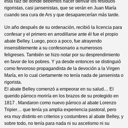
esta raíz de donde debemos hacer derivar los residuos
rigoristas, casi jansenistas, que se verán en Juan María
cuando sea cura de Ars y que desaparecerían más tarde.
Un año después de su ordenación, recibió la licencia para
confesar y el primero en arrodillarse ante él fue el propio
abate Belley. Luego, poco a poco, fue atrayendo
insensiblemente a su confesonario a numerosos
feligreses. También se hizo notar por su desprendimiento
en favor de los pobres. Y ya desde entonces se distinguió
como fervoroso propagandista de la devoción a la Virgen
María, en lo cual ciertamente no tenía nada de jansenista o
rigorista.
El abate Belley comenzó a empeorar en su salud… El
querido párroco moriría en los brazos de su protegido en
1817 . Mandaron como nuevo párroco al abate Lorenzo
Tripier… que tenía ya amplia experiencia pastoral, pero
era muy distinto en criterios y costumbres al abate Belley, y
sobre todo, no tenía para nada ni su ascetismo ni su