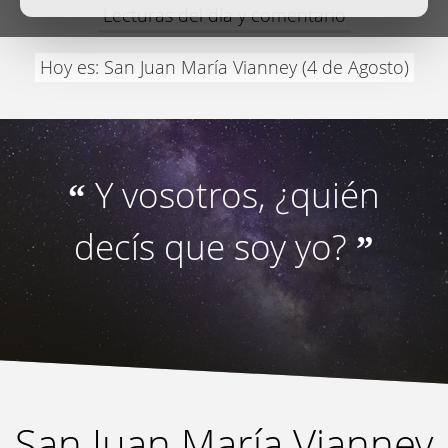
Lecturas del día y comentario
Hoy es: San Juan María Vianney (4 de Agosto)
Y vosotros, ¿quién
“
decís que soy yo?
”
San Juan María Vianney