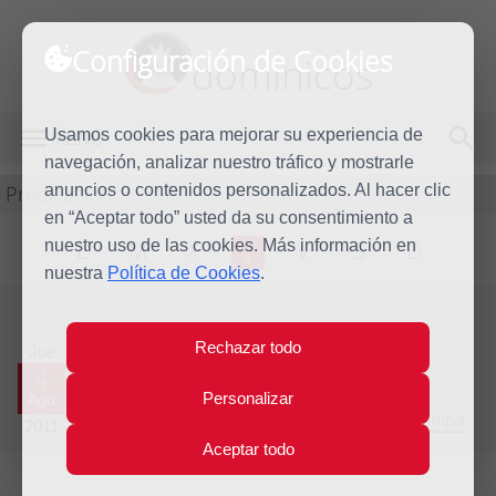
Configuración de Cookies
dominicos
Usamos cookies para mejorar su experiencia de
MENÚ
navegación, analizar nuestro tráfico y mostrarle
Predicación
anuncios o contenidos personalizados. Al hacer clic
en “Aceptar todo” usted da su consentimiento a
nuestro uso de las cookies. Más información en
L
M
X
J
V
S
D
nuestra
Política de Cookies
.
Evangelio del día
Rechazar todo
Jue
4
Personalizar
Ago
Decimoctava semana del Tiempo Ordinario - Año Impar
2011
Aceptar todo