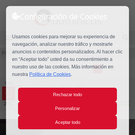
Configuración de Cookies
dominicos
Usamos cookies para mejorar su experiencia de
MENÚ
navegación, analizar nuestro tráfico y mostrarle
Predicación
anuncios o contenidos personalizados. Al hacer clic
en “Aceptar todo” usted da su consentimiento a
nuestro uso de las cookies. Más información en
L
M
X
J
V
S
D
nuestra
Política de Cookies
.
Sáb
Evangelio del día
30
Rechazar todo
Jul
Decimoséptima semana del Tiempo Ordinario - Año Impar
2011
Personalizar
Aceptar todo