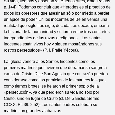
Su vida, tiempos y enseñanza. Buenos Aires, Edic. Paidós,
p. 144). Podemos concluir que «Herodes es el prototipo de
todos los opresores que asesinan sólo por miedo a perder
un ápice de poder. En los inocentes de Belén vemos una
realidad que siglo tras siglo, década tras década, empaña
la historia de la humanidad y se torna en rostros concretos,
independientes de las razas o religiones... Los santos
inocentes están vivos hoy y siguen mostrándonos sus
rostros perseguidos» (P. I. Fraile Yécora).
La Iglesia venera a los Santos Inocentes como los
primeros mártires que tuvieron que derramar su sangre a
causa de Cristo. Dice San Agustín que con razón pueden
considerarse como las primicias de los mártires los que,
como tiernos brotes, se helaron al primer soplo de la
«persecución», ya que perdieron su vida no sólo por
Cristo, sino en lugar de Cristo (cf. De Sanctis. Sermo
CCXX. PL 39. 2i52). Los santos padres celebran su
martirio con grandes alabanzas.