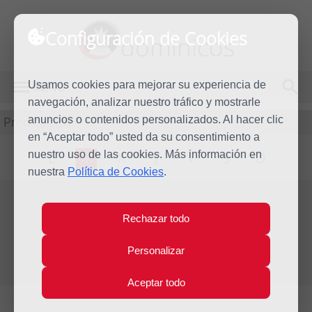
Configuración de Cookies
dominicos
Usamos cookies para mejorar su experiencia de
MENÚ
navegación, analizar nuestro tráfico y mostrarle
Predicación
anuncios o contenidos personalizados. Al hacer clic
en “Aceptar todo” usted da su consentimiento a
nuestro uso de las cookies. Más información en
L
M
X
J
V
S
D
nuestra
Política de Cookies
.
Evangelio del día
Rechazar todo
Mar
28
Personalizar
Dic
Octava de Navidad
2021
Aceptar todo