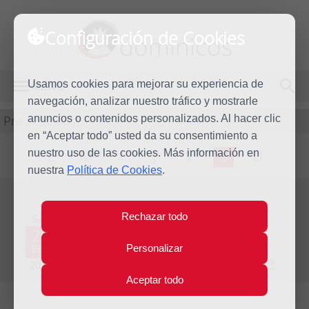
Configuración de Cookies
dominicos
Usamos cookies para mejorar su experiencia de
MENÚ
navegación, analizar nuestro tráfico y mostrarle
Predicación
anuncios o contenidos personalizados. Al hacer clic
en “Aceptar todo” usted da su consentimiento a
nuestro uso de las cookies. Más información en
L
M
X
J
V
S
D
nuestra
Política de Cookies
.
Evangelio del día
Rechazar todo
Sáb
25
Personalizar
Ene
Segunda semana del Tiempo Ordinario - Año Par
2025
Aceptar todo