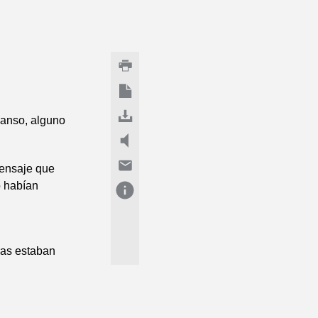
canso, alguno
mensaje que
o habían
ras estaban