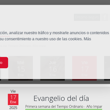
Entorno seguro
tudio
ón, analizar nuestro tráfico y mostrarle anuncios o contenidos
Quiénes somos
Misión
Vocaciones
Familia Dom
 su consentimiento a nuestro uso de las cookies. Más
a del Tiempo Ordinario, Año impar
Mié
Jue
Vie
do
15
16
17
Ene
Ene
Ene
Vie
Evangelio del día
17
Ene
Primera semana del Tiempo Ordinario - Año Impar
2025