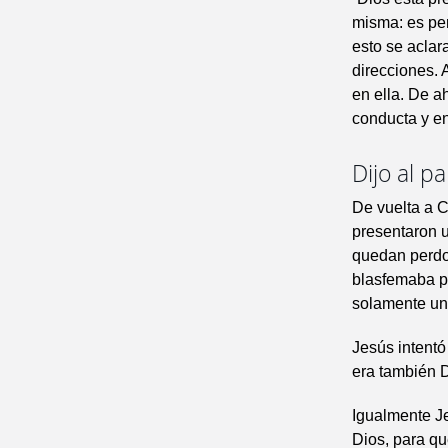
misma: es pen
esto se aclar
direcciones. 
en ella. De a
conducta y en
Dijo al p
De vuelta a 
presentaron un
quedan perdo
blasfemaba p
solamente un
Jesús intent
era también D
Igualmente Je
Dios, para qu