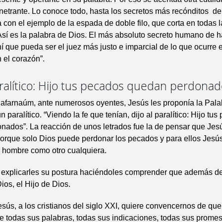
etrante. Lo conoce todo, hasta los secretos más recónditos de
a con el ejemplo de la espada de doble filo, que corta en todas 
Así es la palabra de Dios. El más absoluto secreto humano de h
hí que pueda ser el juez más justo e imparcial de lo que ocurre 
 el corazón”.
aralítico: Hijo tus pecados quedan perdona
Cafarnaúm, ante numerosos oyentes, Jesús les proponía la Pala
 paralítico. “Viendo la fe que tenían, dijo al paralítico: Hijo tu
nados”. La reacción de unos letrados fue la de pensar que Jes
orque solo Dios puede perdonar los pecados y para ellos Jesú
 hombre como otro cualquiera.
ó explicarles su postura haciéndoles comprender que además d
ios, el Hijo de Dios.
sús, a los cristianos del siglo XXI, quiere convencernos de qu
e todas sus palabras, todas sus indicaciones, todas sus promes