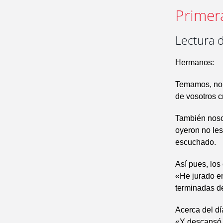
Primer
Lectura d
Hermanos:
Temamos, no 
de vosotros c
También nosot
oyeron no les
escuchado.
Así pues, los
«He jurado e
terminadas d
Acerca del dí
«Y descansó D