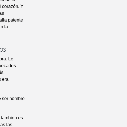
l corazón. Y
las
alla patente
en la
dos
bra. Le
s pecados
ús
s era
e ser hombre
e también es
as las