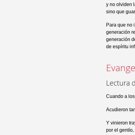
y no olviden 
sino que gua
Para que no i
generación re
generación d
de espíritu inf
Evangel
Lectura 
Cuando a los
Acudieron tan
Y vinieron tr
por el gentío