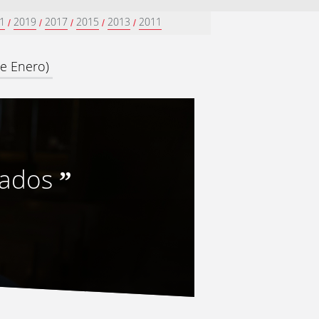
1
2019
2017
2015
2013
2011
/
/
/
/
/
e Enero)
nados
”