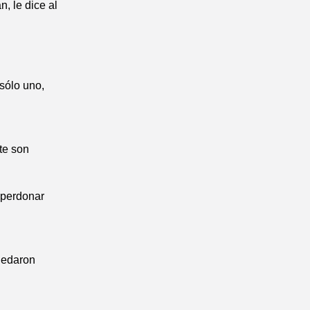
n, le dice al
sólo uno,
te son
a perdonar
quedaron