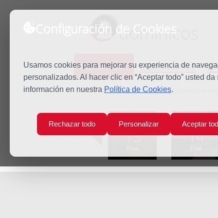
Configuración de Cookies
dominicos
Predicación
Espiritualidad
Es
Usamos cookies para mejorar su experiencia de navegaci
personalizados. Al hacer clic en “Aceptar todo” usted da
información en nuestra
Política de Cookies
.
Inicio
Predicación
Viernes de la Primera seman
Lun
Mar
Rechazar todo
Personalizar
Aceptar to
13
14
Ene
Ene