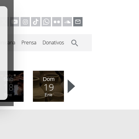
inicana
Prensa
Donativos
Sáb
Dom
18
19
Ene
Ene