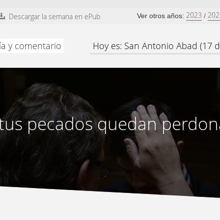
2023
202
Descargar la semana en ePub
Ver otros años:
/
ía y comentario
Hoy es: San Antonio Abad (17 d
 tus pecados quedan perdo