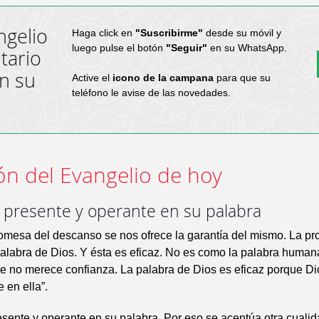
ngelio
Haga click en
"Suscribirme"
desde su móvil y
luego pulse el botón
"Seguir"
en su WhatsApp.
tario
en su
Active el
icono de la campana
para que su
teléfono le avise de las novedades.
ón del Evangelio de hoy
á presente y operante en su palabra
romesa del descanso se nos ofrece la garantía del mismo. La p
alabra de Dios. Y ésta es eficaz. No es como la palabra humana,
ue no merece confianza. La palabra de Dios es eficaz porque D
e en ella”.
esente y operante en su palabra. Por eso se acentúa otra cualid