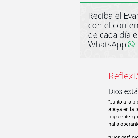
Reciba el Eva
con el comen
de cada día 
WhatsApp
Reflexi
Dios est
“Junto a la p
apoya en la p
impotente, q
halla operant
“Dios está pr