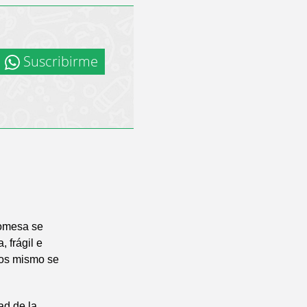
Suscribirme
romesa se
 frágil e
ios mismo se
ad de la