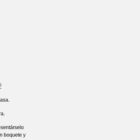
2
casa.
ra.
esentárselo
un boquete y