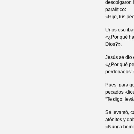
descolgaron l
paralítico:
«Hijo, tus p
Unos escribas
«¿Por qué ha
Dios?».
Jesús se dio 
«¿Por qué pen
perdonados” o
Pues, para qu
pecados -dice 
“Te digo: levá
Se levantó, c
atónitos y da
«Nunca hemos