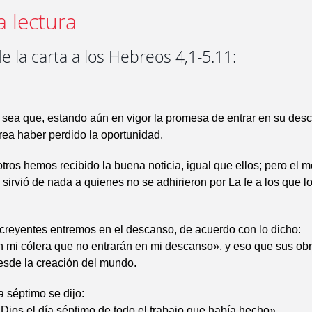
a lectura
e la carta a los Hebreos 4,1-5.11:
sea que, estando aún en vigor la promesa de entrar en su des
rea haber perdido la oportunidad.
ros hemos recibido la buena noticia, igual que ellos; pero el 
 sirvió de nada a quienes no se adhirieron por La fe a los que l
 creyentes entremos en el descanso, de acuerdo con lo dicho:
n mi cólera que no entrarán en mi descanso», y eso que sus ob
esde la creación del mundo.
a séptimo se dijo:
ios el día séptimo de todo el trabajo que había hecho».