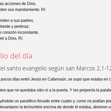
las acciones de Dios,
rden sus mandamiento. R/.
miten a sus padres,
belde y pertinaz;
e corazón inconstante,
iel a Dios. R/.
io del día
del santo evangelio según san Marcos 2,1-1
 pocos días entró Jesús en Cafarnaún, se supo que estaba en 
tos que no quedaba sitio ni a la puerta. Y les proponía la palab
ayéndole un paralítico llevado entre cuatro y, como no podían pr
, levantaron la techumbre encima de donde él estaba, abrieron 