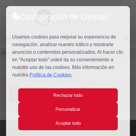
Configuración de Cookies
dominicos
Usamos cookies para mejorar su experiencia de
MENÚ
navegación, analizar nuestro tráfico y mostrarle
Predicación
anuncios o contenidos personalizados. Al hacer clic
en “Aceptar todo” usted da su consentimiento a
nuestro uso de las cookies. Más información en
L
M
X
J
V
S
D
nuestra
Política de Cookies
.
Lun
Evangelio del día
20
Rechazar todo
Ene
Segunda semana del Tiempo Ordinario - Año Impar
2025
Personalizar
Aceptar todo